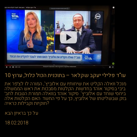
עו"ד פלילי יעקב שקלאר – בתוכנית הכול כלול, ערוץ 10
מנכל וואלה הקליט את שיחותיו עם אלוביץ', המורה לו לצ׳פר את
ביבי בסיקור אוהד בחדשות. הקלטות מסבכות את ראש הממשלה
ביחסי שוחד עם אלוביץ'. סיקור אוהד בוואלה תמורת הטבות לחב׳
בזק שבשליטתו של אלוביץ, כך על פי החשד. האם הקלטות אלה
חוקיות וקבילות כראיה?
על כך בראיון הבא
18.02.2018