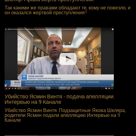
Так какими же правами обладают те, кому не повезло, и
он оказался жертвой преступления?
Убийство Ясмин Винтя - подача апелляции.
Интервью на 9 Канале
Убийство Ясмин Винтя. Подзащитные Якова Шкляра,
родители Ясмин подали апелляцию Интервью на 9
Канале