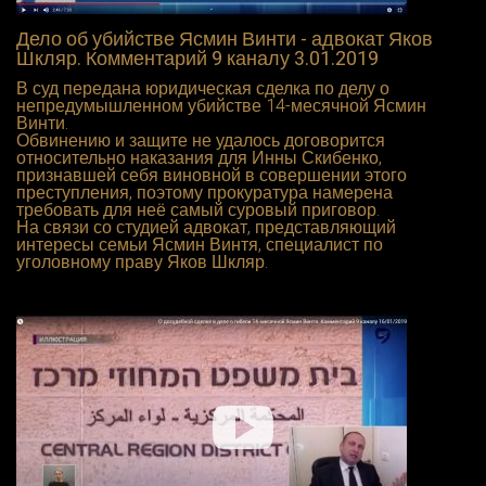
Дело об убийстве Ясмин Винти - адвокат Яков
Шкляр. Комментарий 9 каналу 3.01.2019
В суд передана юридическая сделка по делу о
непредумышленном убийстве 14-месячной Ясмин
Винти.
Обвинению и защите не удалось договорится
относительно наказания для Инны Скибенко,
признавшей себя виновной в совершении этого
преступления, поэтому прокуратура намерена
требовать для неё самый суровый приговор.
На связи со студией адвокат, представляющий
интересы семьи Ясмин Винтя, специалист по
уголовному праву Яков Шкляр.