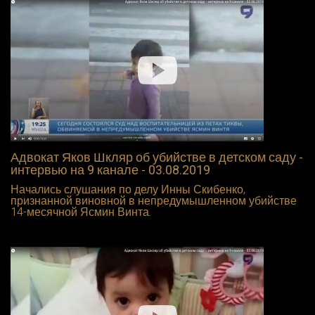
Адвокат Яков Шкляр об убийстве в детском саду -
интервью на 9 канале - 03.08.2019
Начались слушания по делу Инны Скибенко,
признанной виновной в непредумышленном убийстве
14-месячной Ясмин Винта.