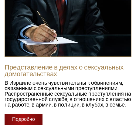
Семейное право
Трудовое право
Транспортное право
Закон и Право
Недвижимость
Уголовное право
Представление в делах о сексуальных
домогательствах
Медицинская халатность
В Израиле очень чувствительны к обвинениям,
связанным с сексуальными преступлениями.
Распространенные сексуальные преступления на
государственной службе, в отношениях с властью
на работе, в армии, в полиции, в клубах, в семье.
Подробно