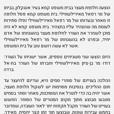
הוצעה חלופת מעצר בבית משפט קמא בעיר אשקלון, בביתו
של מר רפאל מאירילשווילי. בית משפט קמא פסל חלופה
זו מאחר ובעדותו של מר רפאל מאירילשווילי נפלו סתירות
לעומת מה שהצהיר עליו בתצהיר. בית משפט קמא לא היה
מוכן לשחרר את העורר לחלופת מעצר בהשגחתו של אדם
יחיד, ובפרט לא בהשגחתו של מר רפאל מאירילשווילי
אשר לא עשה רושם טוב על בית המשפט.
היום הוצעו שני משגיחים נוספים, אשר ישגיחו על העורר:
דודו מר בן-ציון מאירילשווילי וחברתו של העורר בת-אל
ברדה.
ההלכה בעניינם של סוחרי סמים היא, שדינם להיעצר עד
תום ההליכים. בנסיבות מסוימות יש לשקול חלופת מעצר,
אשר יהיה בה כדי לנטרל את המסוכנות, מאחר וסחר בסמים
מטבעו מבוצע מתוך מקום המגורים של הסוחר. החשש
בעניינו של העורר מקבל תקפות יתר לאור העובדה, שמדובר
בחמש עבירות שונות, שבוצעו תוך זמן קצר יחסית. מאידך,