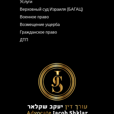
Услуги
Верховный суд Израиля (БАГАЦ)
Военное право
Возмещение ущерба
Гражданское право
ДТП