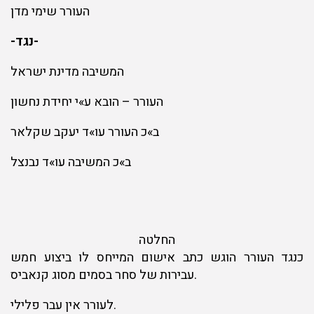
העורר שימי מדן
-נגד-
המשיבה מדינת ישראל
העורר – הובא ע»י יחידת נחשון
ב»כ העורר עו»ד יעקב שקלאר
ב»כ המשיבה עו»ד נבנצל
החלטה
כנגד העורר הוגש כתב אישום המייחס לו ביצוע חמש
עבירות של סחר בסמים מסוג קנאביס.
לעורר אין עבר פלילי.