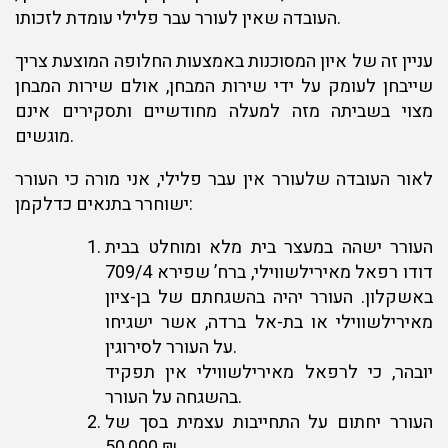
העובדה שאין לעורר עבר פלילי עומדת לזכותו.
עניין זה של איון המסוכנות באמצעות החלופה המוצעת צריך
שייבחן לעומק על ידי שירות המבחן, אולם שירות המבחן
מצוי בשביתה מזה למעלה מחודשיים ותסקירים אינם
מוגשים.
לאור העובדה שלעורר אין עבר פלילי, אני מורה כי העורר
ישוחרר בתנאים כדלקמן:
העורר ישהה במעצר בית מלא ומוחלט בבית
דודו רפאל מאירילשווילי, ברח’ שפירא 709/4
באשקלון. העורר יהיה בהשגחתם של בן-ציון
מאירילשווילי או בת-אל ברדה, אשר ישגיחו
על העורר לסירוגין.
יובהר, כי לרפאל מאירילשווילי אין תפקיד
בהשגחה על העורר.
העורר יחתום על התחייבות עצמית בסך של
50,000 ₪.