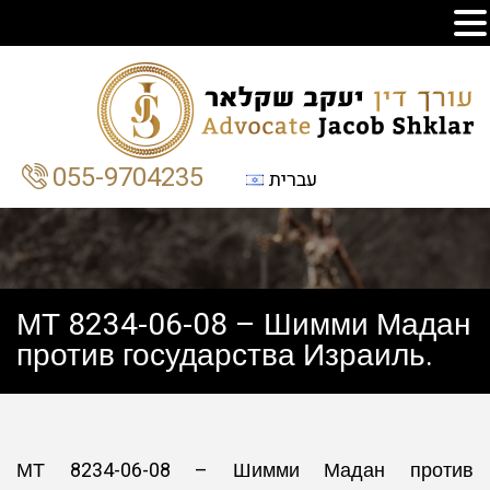
055-9704235
עברית
МТ 8234-06-08 – Шимми Мадан
против государства Израиль.
МТ 8234-06-08 – Шимми Мадан против