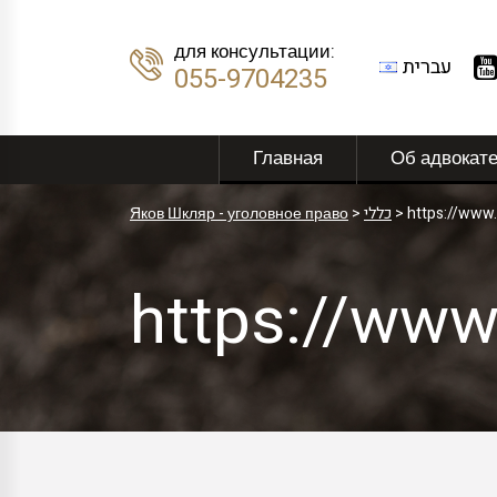
для консультации:
עברית
055-9704235
Главная
Об адвокат
Яков Шкляр - уголовное право
>
כללי
>
https://www
https://ww