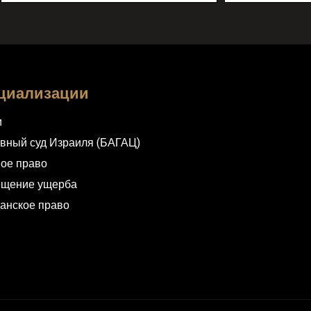
циализации
и
вный суд Израиля (БАГАЦ)
ое право
ещение ущерба
анское право