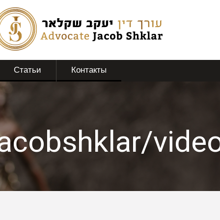
Статьи
Контакты
jacobshklar/vid