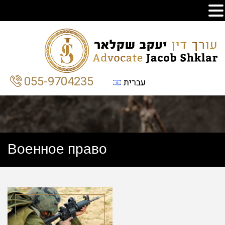
055-9704235
עברית
Военное право