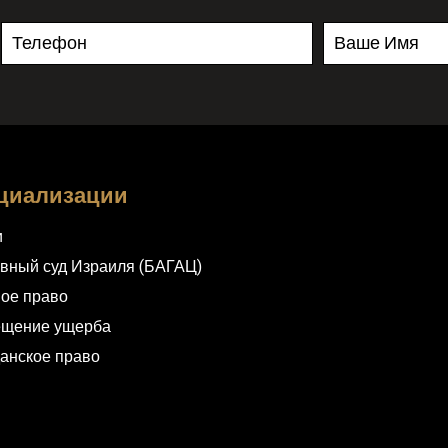
циализации
и
вный суд Израиля (БАГАЦ)
ое право
ещение ущерба
анское право