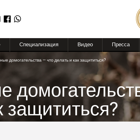
е
Специализация
Видео
Пресса
ные домогательства — что делать и как защититься?
е домогательств
к защититься?