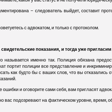
нимаете, какой у вас статус и не получили юридическ
ументирована – следователь выйдет, составит прото
советуетесь с адвокатом, и только с протоколом.
 свидетельские показания, и тогда уже пригласим
о называется именно так. Полиция обязана предос
окат портит полиции все представление и инкримини
ать как будто бы с ваших слов, что вы отказались о
казаний.
е ошибки и оговорите сами себя, вам пригласят адвок
но вас подозревают на фактическом уровне, время, об