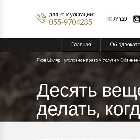
для консультации:
עברית
055-9704235
Главная
Об адвокат
Яков Шкляр - уголовное право
>
Услуги
>
Обвинени
Десять вещ
делать, ког
предостер