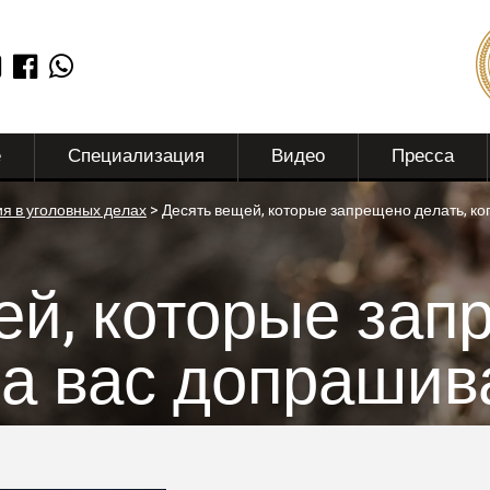
е
Специализация
Видео
Пресса
я в уголовных делах
>
Десять вещей, которые запрещено делать, к
ей, которые зап
да вас допрашив
ежением