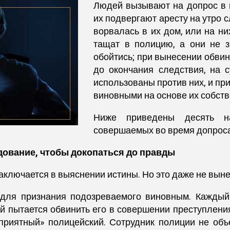
Людей вызывают на допрос в п
их подвергают аресту на утро 
ворвалась в их дом, или на н
тащат в полицию, а они не з
обойтись; при вынесении обви
до окончания следствия, на 
использованы против них, и пр
виновными на основе их собств
Ниже приведены десять на
совершаемых во время допроса
ование, чтобы докопаться до правды
аключается в выяснении истины. Но это даже не вын
 для признания подозреваемого виновным. Каждый
ый пытается обвинить его в совершении преступлени
приятный» полицейский. Сотрудник полиции не объе