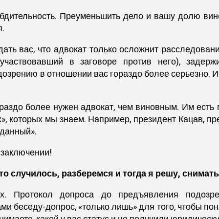
бдительность. Преуменьшить дело и вашу долю вино
.
ждать вас, что адвокат только осложнит расследован
участвовавший в заговоре против него), задер
дозрению в отношении вас гораздо более серьезно. И
здо более нужен адвокат, чем виновным. Им есть г
», которых мы знаем. Например, президент Кацав, пр
вданный».
в заключении!
то случилось, разберемся и тогда я решу, снимат
. Протокол допроса до предъявления подозрен
ми беседу-допрос, «только лишь» для того, чтобы пон