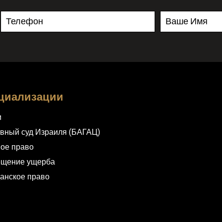
циализации
и
вный суд Израиля (БАГАЦ)
ое право
ещение ущерба
анское право