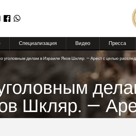
е
Специализация
Видео
Пресса
по уголовным делам в Израиле Яков Шкляр. — Арест с целью рассле
 уголовным дела
ов Шкляр. — Аре
ния.