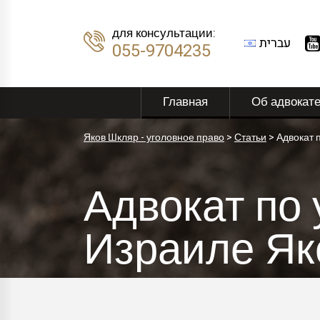
для консультации:
עברית
055-9704235
Главная
Об адвокат
Яков Шкляр - уголовное право
>
Статьи
>
Адвокат 
Адвокат по
Израиле Як
расследова