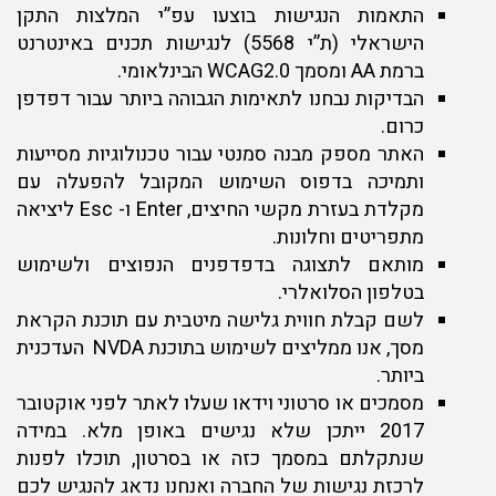
התאמות הנגישות בוצעו עפ”י המלצות התקן
הישראלי (ת”י 5568) לנגישות תכנים באינטרנט
ברמת AA ומסמך WCAG2.0 הבינלאומי.
הבדיקות נבחנו לתאימות הגבוהה ביותר עבור דפדפן
כרום.
האתר מספק מבנה סמנטי עבור טכנולוגיות מסייעות
ותמיכה בדפוס השימוש המקובל להפעלה עם
מקלדת בעזרת מקשי החיצים, Enter ו- Esc ליציאה
מתפריטים וחלונות.
מותאם לתצוגה בדפדפנים הנפוצים ולשימוש
בטלפון הסלואלרי.
לשם קבלת חווית גלישה מיטבית עם תוכנת הקראת
מסך, אנו ממליצים לשימוש בתוכנת NVDA העדכנית
ביותר.
מסמכים או סרטוני וידאו שעלו לאתר לפני אוקטובר
2017 ייתכן שלא נגישים באופן מלא. במידה
שנתקלתם במסמך כזה או בסרטון, תוכלו לפנות
לרכזת נגישות של החברה ואנחנו נדאג להנגיש לכם