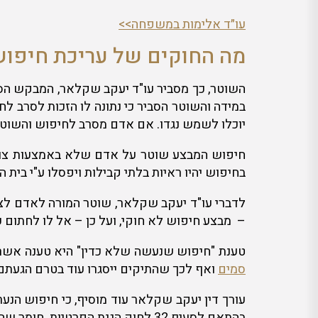
עו״ד אלימות במשפחה>>
מה החוקים של עריכת חיפוש
השוטר, כך מסביר עו"ד יעקב שקלאר, המבקש הסכמ
במידה והשוטר הסביר כי נתונה לו הזכות לסרב 
יוכלו לשמש נגדו. אם אדם מסרב לחיפוש והשוטר
חיפוש המבצע שוטר על אדם שלא באמצעות צו, א
בחיפוש יהיו ראיות בלתי קבילות ויפסלו ע"י בית 
לדברי עו"ד יעקב שקלאר, שוטר המורה לאדם לצא
– מבצע חיפוש לא חוקי, ועל כן – אל לו לחתום
טענת "חיפוש שנעשה שלא כדין" היא טענה אשר צ
סמים
ואף לכך שהתיקים ייסגרו עוד בטרם הגעת
בהתאם לסעיף 32 לחוק הגנת הפרטיות. חומר שהושג תוך פגיעה בפרטיות, יהיה פסול מלשמש כראייה בבית המשפט.