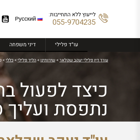
לייעוץ ללא התחייבות:
Русский
055-9704235
עו”ד פלילי
דיני משפחה
עורך דין פלילי יעקב שקלאר
>
שירותינו
>
הליך פלילי
>
כללי
>
כ
כיצד לפעול ב
נתפסת ועליך 