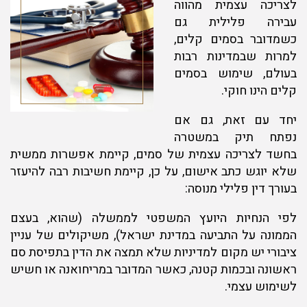
לצריכה עצמית מהווה
עבירה פלילית גם
כשמדובר בסמים קלים,
למרות שבמדינות רבות
בעולם, שימוש בסמים
קלים הינו חוקי.
יחד עם זאת, גם אם
נפתח תיק במשטרה
בחשד לצריכה עצמית של סמים, קיימת אפשרות ממשית
שלא יוגש כתב אישום, על כן, קיימת חשיבות רבה להיעזר
בעורך דין פלילי מנוסה:
לפי הנחיות היועץ המשפטי לממשלה (שהוא, בעצם
הממונה על התביעה במדינת ישראל), משיקולים של עניין
ציבורי יש מקום למדיניות שלא תמצה את הדין בתפיסת סם
ראשונה ובכמות קטנה, כאשר המדובר במריחואנה או חשיש
לשימוש עצמי.