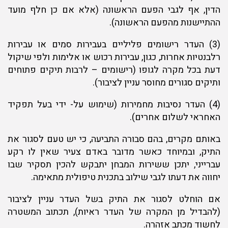
הדין, אף לגבי הפעם הראשונה (אלא אם כן חלף מועד
ההתיישנות מהפעם הראשונה).
(3) העדר רישומים פליליים בעבירות סמים או עבירות
רלבנטיות אחרות, כגון, עבירות רכוש או אלימות ולפי שיקול
דעת בכל מקרה לגופו (רישומים – לרבות תיקים פתוחים
ותיקים סגורים מחוסר עניין לציבור).
(4) העדר נסיבות מחמירות (שימוש על- ידי בעל תפקיד
האחראי לשלום אחרים).
באותם מקרים, בהם סבורה התביעה, כי יש טעם לסגור את
התיק, ובמיוחד כאשר מדובר באדם צעיר שאין לו רקע
עברייני, יתכן ששירות המבחן יתבקש להכין תסקיר שבו
יחווה את דעתו לגבי שילוב בתכנית טיפולית מתאימה.
אם הוחלט לסגור את התיק בשל העדר עניין לציבור
(להבדיל מן המקרה של העדר ראיות), תכתוב המשטרה
לחשוד מכתב אזהרה.