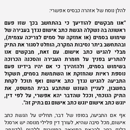
להלן נוסח של אזהרה כבסיס אפשרי:
"אנו מבקשים להודיעך כי בהתחשב בכך שזו פעם
ראשונה בה נשקלה הגשת כתב אישום נגדך בעבירה של
שימוש בסמים (או אחזקה של סמים לצריכה עצמית),
ובהתחשב ביתר נסיבות המקרה, הוחלט לסגור את התיק
מבלי להגיש כתב אישום. עם זאת, מבקשים אנו
להתריע בפניך על חומרת העבירה והסכנה הכרוכה
בשימוש בסמים, ולהזהירך כי אם יהיו בידינו פעם
נוספת ראיות שהחזקת או השתמשת בסמים, תשקול
התביעה להגיש נגדך כתב אישום ואף תוכל לקחת
בחשבון, לעניין העונש שתתבע בבית המשפט, את
התיק הנוכחי, וככל שהדבר יהא אפשרי, על לפי דין,
יוגש כתב אישום יוגש כתב אישום גם בתיק זה".
אף אם התביעה, בסופו של דבר, תחליט על הגשת כתב
אישום, מכל סיבה שהיא, לעורך דין פלילי מנוסה יש ארסנל
כלים רחב להבאת התוצאה המיטבית ללקוח (לדוגמה,