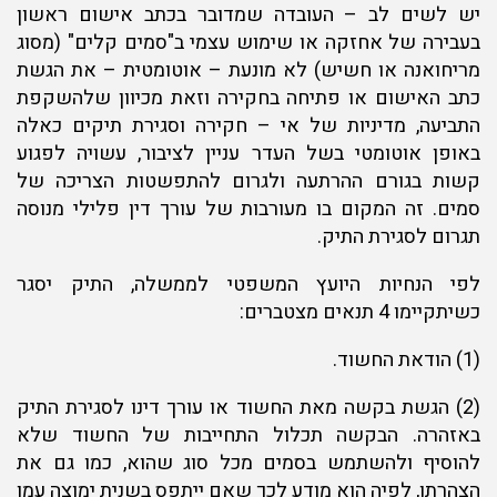
יש לשים לב – העובדה שמדובר בכתב אישום ראשון
בעבירה של אחזקה או שימוש עצמי ב"סמים קלים" (מסוג
מריחואנה או חשיש) לא מונעת – אוטומטית – את הגשת
כתב האישום או פתיחה בחקירה וזאת מכיוון שלהשקפת
התביעה, מדיניות של אי – חקירה וסגירת תיקים כאלה
באופן אוטומטי בשל העדר עניין לציבור, עשויה לפגוע
קשות בגורם ההרתעה ולגרום להתפשטות הצריכה של
סמים. זה המקום בו מעורבות של עורך דין פלילי מנוסה
תגרום לסגירת התיק.
לפי הנחיות היועץ המשפטי לממשלה, התיק יסגר
כשיתקיימו 4 תנאים מצטברים:
(1) הודאת החשוד.
(2) הגשת בקשה מאת החשוד או עורך דינו לסגירת התיק
באזהרה. הבקשה תכלול התחייבות של החשוד שלא
להוסיף ולהשתמש בסמים מכל סוג שהוא, כמו גם את
הצהרתו, לפיה הוא מודע לכך שאם ייתפס בשנית ימוצה עמו