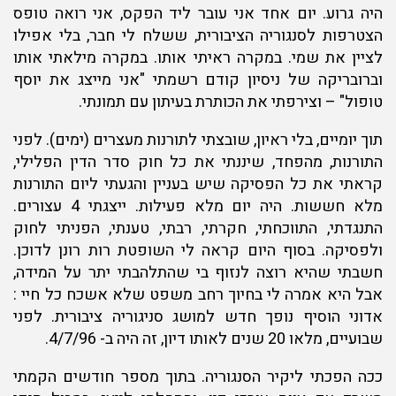
היה גרוע. יום אחד אני עובר ליד הפקס, אני רואה טופס
הצטרפות לסנגוריה הציבורית, ששלח לי חבר, בלי אפילו
לציין את שמי. במקרה ראיתי אותו. במקרה מילאתי אותו
וברובריקה של ניסיון קודם רשמתי "אני מייצג את יוסף
טופול" – וצירפתי את הכותרת בעיתון עם תמונתי.
תוך יומיים, בלי ראיון, שובצתי לתורנות מעצרים (ימים). לפני
התורנות, מהפחד, שיננתי את כל חוק סדר הדין הפלילי,
קראתי את כל הפסיקה שיש בעניין והגעתי ליום התורנות
מלא חששות. היה יום מלא פעילות. ייצגתי 4 עצורים.
התנגדתי, התווכחתי, חקרתי, רבתי, טענתי, הפניתי לחוק
ולפסיקה. בסוף היום קראה לי השופטת רות רונן לדוכן.
חשבתי שהיא רוצה לנזוף בי שהתלהבתי יתר על המידה,
אבל היא אמרה לי בחיוך רחב משפט שלא אשכח כל חיי :
אדוני הוסיף נופך חדש למושג סניגוריה ציבורית. לפני
שבועיים, מלאו 20 שנים לאותו דיון, זה היה ב- 4/7/96.
ככה הפכתי ליקיר הסנגוריה. בתוך מספר חודשים הקמתי