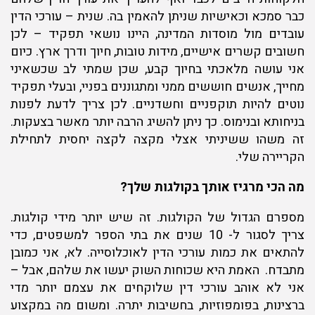
כבר סמכא וכאישיות שניתן להאמין בה. שנית – עורכי הדין
עובדים מול מוסדות המדינה, היינו נושאי תפקיד – לכן
חשובים קשרים אישיים, מידות טובות, חיוך ודרך ארץ. כיום
אני עושה מלאכתי בחיוך קבע, שכן שמתי לב שכשאיני
מחייך, אנשים חוששים ממני ומתגוננים בפניי, ובעלי תפקיד
נוטים להיות תוקפניים וחשדניים. לכן צריך לדעת לפנות
בניחותא ובנימוס. כך ניתן להשיג הרבה יותר מאשר בצעקות.
זה משהו ששיניתי אצלי מקצה לקצה יחסית לתחילת
הקריירה שלי.
מה הכי מרגיז אותך בקולגות שלך?
מספרם הגדול של הקולגות. זה שיש יותר מידי קולגות.
צריך לסגור ל- 10 שנים את בתי הספר למשפטים, כדי
להתאים את כמות עורכי הדין לאוכלוסייה. לא, אני כמובן
מתבדח. האמת היא שכוחות השוק יעשו את שלהם, אבל –
אני לא אוהב עורכי דין שלוקחים את עצמם יותר מדי
ברצינות, בפומפוזיות, בחשיבות יתרה. ומשום מה במקצוע