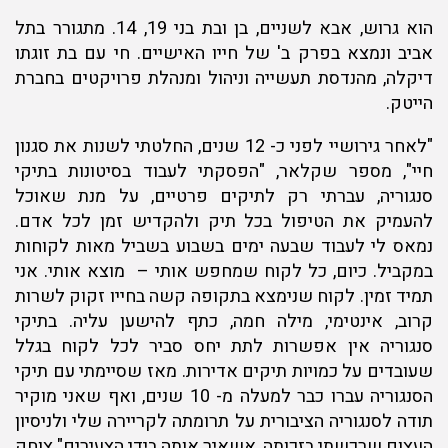
הוא גרוש, אבא לשניים, בן ובת בני 19, 14. מתגורר בתל
אביב ונמצא בפרק ב' של חייו האישיים. חי עם בת זוגתו
דיקלה, מהנדסת תעשייה וניהול ומנהלת פרויקטים בחברת
הייטק.
"לאחר גירושיי לפני כ- 12 שנים, החלטתי לשנות את סגנון
חיי", מספר שקלאר, "הפסקתי לעבוד בסיטונות בתיקי
סנגוריה, עברתי רק לתיקים פרטיים, על מנת שאוכל
להעמיק את הטיפול בכל תיק ולהקדיש זמן לכל אדם.
נמאס לי לעבוד שבעה ימים בשבוע בשביל מאות לקוחות
במקביל. כיום, כל לקוח שמחפש אותי – מוצא אותי. אני
תמיד זמין. לקוח שנימצא בתקופה קשה בחייו זקוק לשרות
קרוב, אינטימי, מילה חמה, כתף להישען עליה. בתיקי
סנגוריה אין אפשרות לתת יחס סביר לכל לקוח בגלל
שעובדים על כמויות תיקים אדירות. מאז שסיימתי עם תיקי
הסנגוריה עברו כבר למעלה מ- 10 שנים, ואף שאני מוקיר
תודה לסנגוריה הציבורית על תרומתה לקריירה שלי ולניסיון
העצום שרכשתי בזכותה, אשאיר אותה בידי הצעירים" צוחק