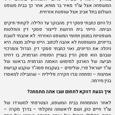
המשפחה אצל עו"ד מאיר בר מוחא, אחר כך בבית משפט
השלום בתל אביב אצל שופטת אזרחית.
כל היום כתבתי פסקי דין. מהבוקר עד הלילה. לקחתי תיקים
הביתה. הייתי בית חרושת לייצור פסקי דין והחלטות
משפטיות במגוון תחומי המשפט האזרחי. לא אהבתי לשבת
בדיונים, והשופטת לא אהבה לכתוב. היינו שילוב מנצח. היא
ניהלה את הדיונים, ואני כתבתי פסקי דין. הגדול והמרכזי
שבהם הוא פסק הדין בעניין הפנסיה הגרמנית, בו דחינו
תביעה של הארגון למימוש האמנה הגרמנית בראשו של
עו"ד ישראל פרי, שלימים – בעקבות פסה"ד שקבע קביעות
אמיצות – נפתחה נגדו חקירה פלילית – שהובילה למאסרו
בגין מירמה.
איך הגעת דווקא לתחום שבו אתה מתמחה?
לאחר ההתמחות בבית המשפט, הצטרפתי למשרדו של
עו"ד חיים כהן, ושם לראשונה נתקלתי – בדרך מקרה –