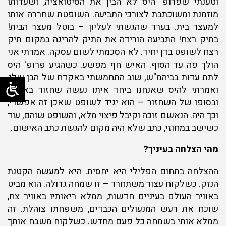
וטענתי שפרופ' היס לא הבין את הסיטואציה, ושעדותו
מוזמנת ומשוכתבת לצורכי התביעה. השופטת שחררה אותו
למעצר בית. בערר שהגשתי לעליון – בוטל מעצר הבית!
בתיק רצח! התביעה הורידה את התיק להריגה במקום תיק
רצח לשופט בדן יחיד. לא הסכמתי לשום עסקה. אמרתי אני
הולך פה עד הסוף. האיש חף מפשע. כשהגיע פרופ' היס
לתת עדות בביהמ"ש, שוב התחמשתי באקדח של הבן שלי,
ואמרתי להיס שאנחנו ביחד איתו נעשה שחזור באולם,
ובסופו של השחזור – הוא יגיד לשופט שאכן זה אפשרי,
וכך היה. הנאשם זוכה וקיבל פיצוי מלא, והשופט שוהם, עוד
כשישב במחוזי, כתב שלא היה מקום להגשת כתב האישום.
מהי הצלחה בעיניך?
ההצלחה בתחום הפלילי היא יחסית. היא למעשה הקטנת
הנזק. כשלקוח עצור משתחרר – זו שמחה גדולה. הוא מביט
באוויר העולם בעיניים חדשות, ממלא ריאותיו באוויר צח,
שוכח את רעש המנעולים הכבדים, משפחתו צוהלת. זה
ממלא אותי בשמחה כל פעם מחדש. כשלקוח משבח אותך