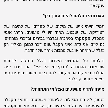
שקלאר.
האם תמיד חלמת להיות עורך דין?
תמיד הייתי איש של מילים, של ספרים, של כתיבה, של
רטוריקה, של שכנוע. תמיד היו לי טיעונים. הייתי אנטי
ממסדי, פקפקתי בסמכות ובדברי בכירים ובדברי מומחים.
גם כיום אני כזה. איני מקבל שום דבר כמובן מאליו, רק
בגלל שמומחה או בעל סמכות אומר שכך הדבר.
נדלקתי על המקצוע מילדות בגלל פנטזיה ילדותית
ששאובה מהסדרה "פרקליטי אל איי". הם דיברו יפה,
התלבשו יפה, נראו יפה, והיו להם כלים ומשרדים יפים. כזה
רציתי – וכזה קיבלתי.
איפה למדת משפטים ואצל מי התמחית?
בזמני, לא היו מכללות ללימודי משפטים, ותנאי הקבלה
למשפטים היו בלתי אפשריים, אז נרשמתי והתקבלתי