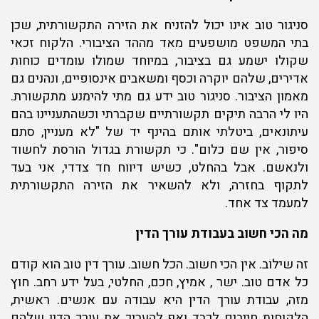
סניגור טוב אינו יכול להזניח את הזירה התקשורתית, שכן
בתי המשפט מושפעים מאד מההד הציבורי. הלקוח זכאי
שקולו ישמע גם בציבור, במיוחד שמולו עומדים כוחות
אדירים, שלהם יוקרה וכסף ומשאבים אינסופיים, ונהנים גם
מאמון הציבור. סניגור טוב ידע גם מתי להימנע מתקשורת.
היו לי הרבה תיקים תקשורתיים שקברתי וכשהתעניינו בהם
עיתונאים, ביטלתי אותם בהינף יד של "לא מעניין, סתם
סיפור, אין שם כלום". כי תקשורת בגדול הורסת לחשוד
ולנאשם. אבל בהחלט, כשיש דיווח חד צדדי, אני בעד
לתקוף בחזרה, ולא להשאיר את הזירה התקשורתית
למעמד צד אחד.
מה הכי חשוב בעבודת עורך הדין
זה שילוב. אין הכי חשוב. הכל חשוב. עורך דין טוב הוא קודם
כל אדם טוב. ישר , אמיץ, חכם, החלטי, בעל ידע רחב. חוץ
מזה, עבודת עורך הדין היא עבודה עם אנשים. ראשית,
הלקוחות חייבים לכבד ואף להעריך את עורך הדין שלהם