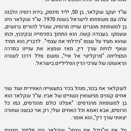
עו"ד יעקב שקלאר, בן 50, יליד מינסק, בירת רוסיה הלבנה
עלה עם משפחתו לישראל בשנת 1970. עו"ד שקלאר הינו
בן למשפחת מהגרים ענייה מרוסיה, שגדל להורים גרושים,
שעסקו בעבודה קשה. הוא התחנך בפנימייה ובקיבוץ, וכמו
שהוא מעיד על עצמו "גידלתי את עצמי". לדבריו, הוא תמיד
שאף להיות עורך דין, מאז שמצא את עניינו בסדרה
המצליחה "פרקליטי אל איי", ומשם סלל דרכו לשורה
הראשונה של עורכי הדין הפליליים בישראל.
לשקלאר אח בכור, מנהל בכיר בתעשייה האווירית ועוד שני
אחים קטנים מנישואין השניים של אביו. עו"ד שקלאר הוא
בן למשפחת מהנדסים: "אצלנו כולם מהנדסים, כמו כל
הרוסים, אבא ואמא וכל האחים שלי, רק אני כבשה שחורה
יצאתי עורך דין", הוא אומר.
על אף ש"גידל את עצמו", שקלאר היה תלמיד מצטיין