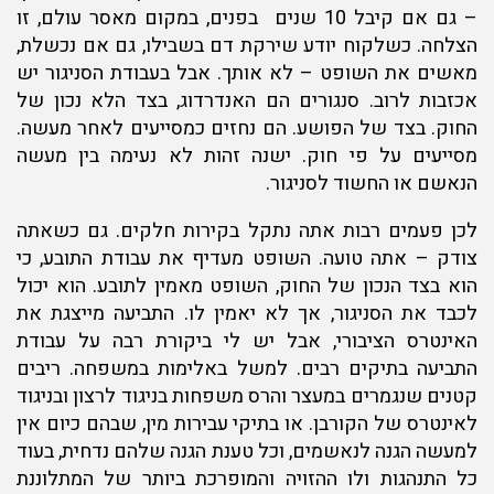
– גם אם קיבל 10 שנים בפנים, במקום מאסר עולם, זו
הצלחה. כשלקוח יודע שירקת דם בשבילו, גם אם נכשלת,
מאשים את השופט – לא אותך. אבל בעבודת הסניגור יש
אכזבות לרוב. סנגורים הם האנדרדוג, בצד הלא נכון של
החוק. בצד של הפושע. הם נחזים כמסייעים לאחר מעשה.
מסייעים על פי חוק. ישנה זהות לא נעימה בין מעשה
הנאשם או החשוד לסניגור.
לכן פעמים רבות אתה נתקל בקירות חלקים. גם כשאתה
צודק – אתה טועה. השופט מעדיף את עבודת התובע, כי
הוא בצד הנכון של החוק, השופט מאמין לתובע. הוא יכול
לכבד את הסניגור, אך לא יאמין לו. התביעה מייצגת את
האינטרס הציבורי, אבל יש לי ביקורת רבה על עבודת
התביעה בתיקים רבים. למשל באלימות במשפחה. ריבים
קטנים שנגמרים במעצר והרס משפחות בניגוד לרצון ובניגוד
לאינטרס של הקורבן. או בתיקי עבירות מין, שבהם כיום אין
למעשה הגנה לנאשמים, וכל טענת הגנה שלהם נדחית, בעוד
כל התנהגות ולו ההזויה והמופרכת ביותר של המתלוננת