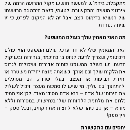
מתקבלת. ביהמ"ש למעשה חושש מקול התרועה הרמה של
אירגוני הנשים והתקשורת. לטעמי, כזאת היתה גם הרשעתו
של הנשיא בדימוס קצב, אבל זה לא המקום לפרט, כי זו
שיחה נפרדת.
מה האני מאמין שלך בעולם המשפט?
האני המאמין שלי לא חד ערכי. עולם המשפט הוא עולם
דיכוטומי, שצריך לדעת לנווט בו בחוכמה, בזהירות ובשיקול
הדעת. יש בעולם המשפט כוחות אדירים שיכולים לגרוס
את הלקוח שלך וגם אותך. כשאתה מנצח יחידת משטרה או
יחידת תביעות או מעצבן בעלי שררה, הם מסוגלים
'להתהפך' גם עליך. מי שיש לו סמכות מעצר ויכול לשלול
את חירותו של אדם – הוא אדם מסוכן מאוד. לכן אני תמיד
נלחם את מלחמת הלקוחות שלי בנחישות, במסירות וללא
מורא – אך גם נזהר שלא לחצות את הקווים, ובכל ספק –
אין ספק!
יחסים עם התקשורת