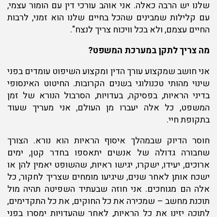
שלנו יש הרבה כאלה. אני אוהב עורכי דין עם הומור עצמי,
עם קלילות שמבינים שהכל בחיים שלנו הוא זמני, לרבות
החיים עצמם, ולא בכל וויכוח צריך לנצח".
מה צריך לתקן במערכת המשפט?
אני חושב שמקצוע עורך הדין ומקצוע השיפוט עומדים בפני
שינוי מהותי טכנולוגי בשנים הקרובות. החיטוט האינסופי
בדיני הראיות, בפסיקה, בעדויות, הסרבול הנורא של זמן
המשפט, כל אלה יעברו מן העולם, אני מעריך שעוד
בתקופת חיי.
חוסר הדיוק שבמהלך איסוף הראיות הוא נורא. הצורך
שחבורה גדולה של אנשים יתאספו בחדר קטן, ימים
ארוכים, יעידו, ישקרו, יגישו ראיות, שהשופט יאמין להן או
ישכח אותן לאחר שנים, שיגיעו מומחים שצריך לחקור, כל
אלה הם מגוחכים. אני חוזה שבעתיד השפיטה תהיה מול
תוכנת מחשב – שמכירה את כל החוקים, את כל התקדימים,
לתוכה יזינו את כל הראיות, לאחר שהעדויות ימסרו בפני