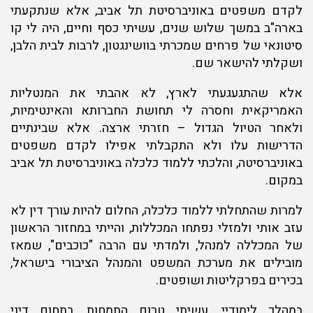
לקדם משפטים באוניברסיטת תל אביב, אלא שנתקעתי
בארה"ב במשך שלוש שנים, עשיתי כסף וחיים, היה לי קו
סיטונאי של פרחים שמכרתי בוושינגטון, לרבות לבית הלבן,
ושקלתי להישאר שם.
אלא שהתגעגעתי לארץ, לא אהבתי את המנטליות
האמריקאית וחסרה לי תחושת החברותא והאינטימיות,
ולאחר הטיול הגדול – חזרתי ארצה. אלא שבינתיים
הדרישות עלו ולא התקבלתי אפילו לקדם משפטים
באוניברסיטה, והלכתי ללמוד כלכלה באוניברסיטת תל אביב
במקום.
למרות שהתחלתי ללמוד כלכלה, החלום להיות עורך דין לא
עזב אותי ולמזלי נפתחו המכללות, והייתי במחזור הראשון
של המכללה למנהל, ולמדתי עם הרבה "כוכבים", שמאז
מובילים את מערכת המשפט והמנהל הציבורי בישראל,
בכירים בפרקליטות ושופטים.
במהלך לימודיי, עשיתי טרום התמחות, בתחום דיני