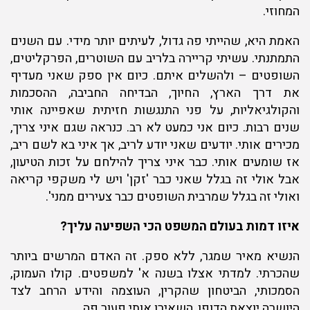
המחוזי.
האמת היא, שהייתי פה גדול, לעיתים יותר מידי. עם השנים
התמתנתי. עשיתי קריירה בלריב עם השוטרים, הפרקליטים,
השופטים – ולהשלים איתם. כיום אין ספק שאני מעדיף
את דרך הארץ, החיוך, הבדיחה החביבה, ההסכמות
והקולגיאליות, על פני התנגשות חזיתית שאפיינה אותי
שנים רבות. כיום אני כמעט לא רב. כנראה שגם איני צריך,
מכירים אותי. יודעים שאני יודע לריב, אך איני בא לשם ריב,
אז שומעים אותי. כבר איני צריך להילחם על זכות הטיעון,
אבל אולי זה בגלל שאני כבר 'זקן' ויש לי משקפי קריאה
ואולי זה בגלל שמרבית השופטים כבר צעירים ממני'.
איזו דמות בעולם המשפט הכי השפיעה עליך?
הנשיא מאיר שמגר, ללא ספק. זה האדם המרשים ביותר
שהכרתי. למדתי אצלו בשנה א' למשפטים. קולו העמוק,
הסמכותי, הביטחון שהקרין, העוצמה והידע הרחב לצד
היושרה יוצאת הדופן, השאירו אותי פעור פה.