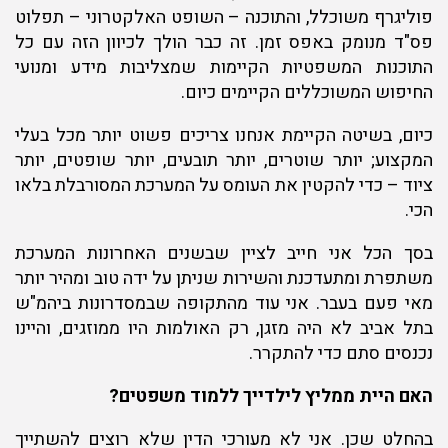
פוליגרף משוכלל, והתוכנה – השופט האלקטרוני – תפלוט
פס"ד מנומק באפס זמן. זה כבר הולך לכיוון הזה עם כל
התוכנות המשפטיות הקיימות שמצליבות מידע ומנועי
החיפוש המשוכללים הקיימים כיום.
כיום, בשיטה הקיימת אנחנו צריכים פשוט יותר מכל בעלי
המקצוע; יותר שוטרים, יותר תובעים, יותר שופטים, יותר
ציוד – כדי להקטין את העומס על המערכת המסורבלת בלאו
הכי.
בסך הכל אני חייב לציין שבשנים האחרונות המערכת
משתפרת ומתעדכנת והשירות שניתן על ידה טוב ומהיר יותר
מאי פעם בעבר. אני עוד מהתקופה שבמסדרונות ביהמ"ש
בתל אביב לא היה מזגן, רק האולמות היו ממוזגים, והיינו
נכנסים סתם כדי להתקרר.
האם היית ממליץ לילדייך ללמוד משפטים?
בהחלט שכן. אני לא מעורכי הדין שלא רוצים להשתייך