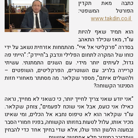
כתבה מאת תקדין
הפורטל המשפטי:
www.takdin.co.il
הוא תמיד שאף להיות
עו"ד, מאז שכילד התאהב
בסדרה "פרקליטי אל איי". מהתמחות אזרחית נשאב על ידי
כוחו של המקרה לתחום הפלילי ונדבק ב"חיידק": "הייתי פה
גדול, לעיתים יותר מידי. עם השנים התמתנתי. עשיתי
קריירה בלריב עם השוטרים, הפרקליטים, השופטים –
ולהשלים איתם", מספר שקלאר. מה מסתתר מאחורי חזות
הסניגור הקשוחה?
"אני יודע שאני צריך לחייך יותר, כי כשאני לא מחייך, נראה
כאילו אני כועס, אבל אני שוכח לפעמים", צוחק שקלאר.
עו"ד שקלאר הוא לא טיפוס נחבא אל הכלים, ומי שאינו
מכיר אותו, עלול לטעות בחזותו הקשוחה, בפניו חמורי הסבר
ובמענה הלשון החד שלו, אלא שדי בחיוך אחד כדי להבחין
שמדובר בסניגור מלא אמפטיה אנושית.