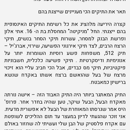
תאר את התיקים הכי מעניינים שייצגת בהם
קצרה היריעה מלהציג את כל רשימת התיקים האינסופית
בהם ייצגתי. החל "מניקיטה" המחסלת בת ה- 16. אתי אלון
ופרשת הבנק למסחר, עשרות תיקי הסחר בנשים, תיקי
הרצח הרבים, לצד תיקי אירגוני הפשיעה, שירזי, אברג'יל –
תיק 512, משפחות פשע רוסיות השומרות יותר על
אנונימיות ודיסקרטיות . תיקי פשיעה כלכלית, חשבוניות
פיקטיביות, תיקי מס כבדים, אבל הכי חביב עליי הוא זיכוי
מרצח של בעל שהואשם ברצח אשתו באקדח שנשא
ברישיון כמאבטח.
התיק המאתגר ביותר היה התיק האבוד הזה – אישה נורתה
מאקדח הבעל, הבעל שיקר, טען שהיה בחדר אחר. פרופ'
היס אמר שגרסתו המאוחרת של הבעל לא אפשרית מדעית.
אני זוכר שהגעתי לדיון במעצר עד תום ההליכים לשופטת
עם אקדח פלסטיק של הבן שלי ועשיתי לה שחזור באולם