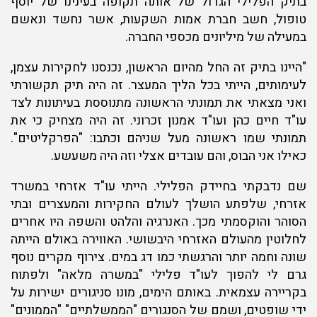
בתיק הפלילי הגדול של אותה תקופה בעינינו של יוסף
טופול, חשב חברת אמות השקעות, אשר נחשד ונאשם
במעילה של מיליונים מכספי החברה.
"היינו בתיק זה החל מהיום הראשון, נכנסנו לחקירות עצמן,
לעימותים, הייתי בכל הליך המעצר. זה היה תיק תקשורתי
ואני מצאתי את תמונתי הראשונה מתנוססת בעיתונות לצד
עו"ד חיים כהן ועו"ד אמנון זכרוני. זה היה מצחיק כי את
תמונתי שמו ראשונה מעל שניהם וכתבו: "הפרקליטים".
כאילו אני הבוס, והם עובדים אצלי וזה היה משעשע.
שם נדבקתי בחיידק הפלילי. הייתי עו"ד אזרחי במשרד
אזרחי, שלפתע הושלך לעולם החקירות והמעצרים ובתי
הסוהר והוקסמתי מכך. האנרגיה והלהט והשפה היו אחרים
לחלוטין מהעולם האזרחי היבשושי. האווירה באולם הייתה
שונה וחמה יותר והרגשתי כמו דג במים. צירוף מקרים נוסף
גרם לי להפוך לעו"ד פלילי "במשרה מלאה" ולפתוח
בקריירה עצמאית. באותם הימים, מונו סניגורים ישירות על
ידי שופטים, ושמם של הסנגורים "הממשלתיים" "הממונים"