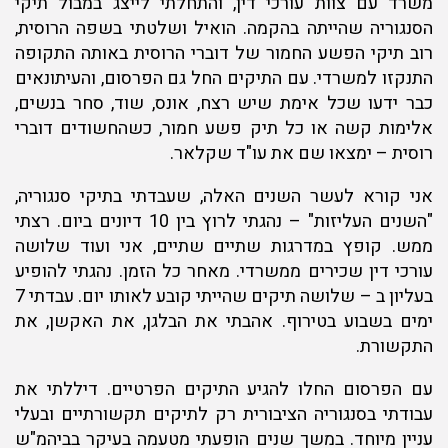
משרד עם צוות עורכי דין, והתחלתי לייצג במבול תיקי
הסנגוריה שהייתה בהקמה. הואיל ושלטתי בשפה הרוסית,
רוב תיקי הפשע החמור של דוברי הרוסית באותה התקופה
התנקזו למשרדי. עם התיקים החל גם הפרסום, והעיתונאים
כבר ידעו שכל אימת שיש רצח, אונס, שוד, סחר בנשים,
אלימות קשה או כל תיק פשע חמור, כשהחשודים דוברי
רוסית – ימצאו שם את עו"ד שקלאר.
אני קורא לעשר השנים האלה, שעבדתי בתיקי סנגוריה,
"השנים העליזות" – נהגתי לרוץ בין 10 דיונים ביום. רצתי
ממש. קופץ במדרגות שתיים שתיים, אני ועוד שלושה
עורכי דין שכירים ממשרדי. מאחר כל הזמן. נהגתי להופיע
בעליון ב – שלושה תיקים שהייתי קובע לאותו יום. עבדתי 7
ימים בשבוע בטירוף. אהבתי את הבלגן, את האקשן, את
התקשורת.
עם הפרסום החלו להגיע התיקים הפרטיים. דיללתי את
עבודתי בסנגוריה הציבורית רק לתיקים תקשורתיים ובעלי
עניין מיוחד. במשך שנים הופעתי מטעמה בעיקר בביהמ"ש