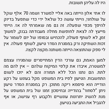
היו לה עליהן תשובות.
לו אתי אלון הייתה באה אליי למשרד ושמה 70 אלף שקל
על שולחני, הייתי עושה כל שלאל ידי כדי שתפעל בדיוק
להיפך מכפי שפעלה. זה גם מה שאמרתי לה אז. הייתי
מייעץ לה לצאת לחופשת מחלה מעבודתה בבנק, למשוך
זמן, לא לשתף פעולה, להכחיש ובסופו של יום לשמור על
זכות השתיקה ורק במסגרת הסדר טיעון, לשתף פעולה. אין
לי ספק שהתוצאה הייתה משתנה מקצה לקצה.
למען האמת, גם עורכי הדין המתייסרים שהסגירו עצמם
למשטרה, איבדו את קלפי המיקוח שלהם – אין להם מה
לתת. הם נתנו הכל ללא תמורה והם לא יזכו לשום
התחשבות. הטיעון לפיו בית המשפט מקל בעונש על רקע
הודייה הוא סיסמא ריקה מתוכן. רק במסגרת הסדר טיעון
ניתן "לסחור" בהודייה ובחיסכון זמנו של בית המשפט על
מנת להשיג יתרונות עונשיים ולקבוע רף ענישה, או אף
להגביל את התביעה בטיעון.