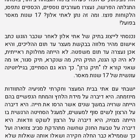
התגלתה הפרשה, נעצרו מעורבים נוספים, הכספים נתפסו,
הלקוחות פוצו. ומה זה נתן לאתי אלון? 17 שנות מאסר
בפועל!
נכנסתי לייצוג בתיק של אתי אלון לאחר שכבר הוגש כתב
אישום מהיר מלווה בבקשת מעצר עד תום ההליכים, והיא
אכן נעצרה עד תום משפטה. לא הייתה מחלוקת ראייתית,
לא היה קו הגנה, התיק היה, מה שנקרא, תיק סגור, או מה
שאני קורא לו "תיק גרזן". כך הוא גם הסתיים; בגיליוטינה
עונשית של 17 שנות מאסר.
ישבתי עם אתי בבית המעצר וחקרתי למניעיה להתוודות
מיוזמתה. היא דיברה על מידת הלחץ והמתח הנפשיים בהם
הייתה שרויה במשך שנים אשר הרסו את חייה. היא דיברה
על הרצון לשים סוף למעשים, למעגל הסחיטה הרגשית בו
הייתה מצויה, היא דיברה על הרצון לשקט וודאות. היא
דיברה על טבעת החנק שחשה מתהדקת סביב צווארה ועל
כך שממילא כבר החלה חקירה ושאלו אותה שאלות שלא