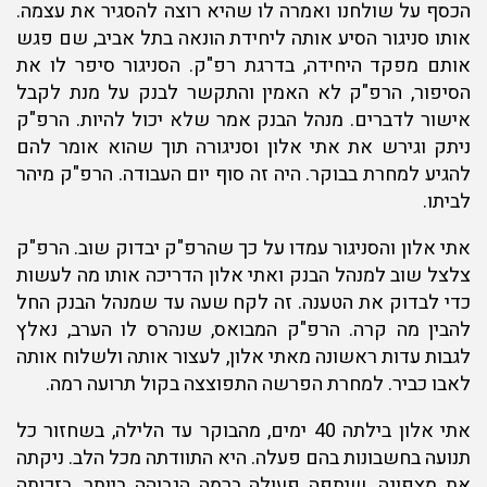
הכסף על שולחנו ואמרה לו שהיא רוצה להסגיר את עצמה.
אותו סניגור הסיע אותה ליחידת הונאה בתל אביב, שם פגש
אותם מפקד היחידה, בדרגת רפ"ק. הסניגור סיפר לו את
הסיפור, הרפ"ק לא האמין והתקשר לבנק על מנת לקבל
אישור לדברים. מנהל הבנק אמר שלא יכול להיות. הרפ"ק
ניתק וגירש את אתי אלון וסניגורה תוך שהוא אומר להם
להגיע למחרת בבוקר. היה זה סוף יום העבודה. הרפ"ק מיהר
לביתו.
אתי אלון והסניגור עמדו על כך שהרפ"ק יבדוק שוב. הרפ"ק
צלצל שוב למנהל הבנק ואתי אלון הדריכה אותו מה לעשות
כדי לבדוק את הטענה. זה לקח שעה עד שמנהל הבנק החל
להבין מה קרה. הרפ"ק המבואס, שנהרס לו הערב, נאלץ
לגבות עדות ראשונה מאתי אלון, לעצור אותה ולשלוח אותה
לאבו כביר. למחרת הפרשה התפוצצה בקול תרועה רמה.
אתי אלון בילתה 40 ימים, מהבוקר עד הלילה, בשחזור כל
תנועה בחשבונות בהם פעלה. היא התוודתה מכל הלב. ניקתה
את מצפונה, שיתפה פעולה ברמה הגבוהה ביותר, בזכותה