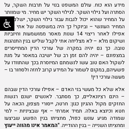
מידע הוא כוח. עולם המשפט בנוי על תרבות השקר, על
הסתרה ועל גילוי השקר. לגילוי השקר יש מחיר. מי שמוותר
על המחיר שהוא יכול לגבות עבור גילוי השקר, ישלם את
המחיר העונשי – וביוקר! כך היה במשפטה של אתי אלון.
אפילו לאחר ריצוי 14 שנות מאסר ממושמעות וחיוביות
ושיקום מלא – לא מצליחה אתי לקבל שליש בגין התנהגות
טובה. כך גם יהיה במקרה של עורכי הדין המתייסרים
במצפונם – יהיה להם זמן רב של ישיבה במאסר על מנת
לשקול האם טוב עשו לנשמתם המיוסרת בכך שהתוודו על
פשעיהם, במקום לשמור על המידע קרוב לחזה ולסחור בו –
מעשה עורכי דין!
אלא שלא כל מעשי בני האדם – אפילו עורכי הדין שבהם
– הינם רציונאליים, כך מסתבר. לאנשים ישנם רגשות
החזקים מקול ההגיון כגון: חרטה, ייסורי מצפון, הכאה על
חטא וכיוצא באלה. תמיד אמרתי – אף שבציניות – למי
שמודה מגיע עונש כפול, מחציתו בגין הפשע שביצעו
ומחציתו השנייה – בגין ההודייה.
"המאמר אינו מהווה ייעוץ