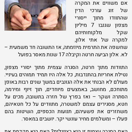
אם משווים את המקרה
של זוג עורכי הדין
שהתוודו מתוך ייסורי
מצפון שגנבו 7 מיליון
שקל מלקוחותיהם
למקרה של אתי אלון,
שחשפה את התרמית מיוזמתה, אז התשובה חד משמעית –
לא. אלון הביעה חרטה וקיבלה 17 שנות מאסר בפועל
התוודות מתוך חרטה, הסגרה עצמית מתוך יסורי מצפון,
נטילת אחריות בהתנדבות, כל אלה היו תמיד תמוהים בעיניי.
מעולם לא הבנתי את אלה הגונבים במשך שנים רבות באופן
מתוחכם, מחושב, באמצעים מיוחדים, תוך זיוף ומירמה,
הסתרה ושקר – ואז בפרץ של חזרה בתשובה, מכים על
חטא, מסגירים עצמם למשטרה, מתוודים על כל חטאיהם,
משחזרים את פשעיהם, תנועות הכספים, השיטות בהם
פעלו – ומשלמים מחיר עונשי יקר. יושבים במאסר.
האם הסגרה עצמית זו היא רציונלית? האם היא מקדמת את