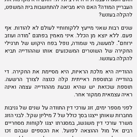
העבריין המודה? האם היא מביאה להתחשבות בית המשפט,
להקלה בעונש?
שנים רבות שאני מייעץ ללקוחותיי לעולם לא להודות. אף
פעם. ללא יוצא מן הכלל. איני מאמין בפתגם "מודה ועוזב
ירוחם". למעשה, מי שמודה, נופל בפח היקוש של תרגילי
החקירה של השוטרים המשכנעים אותו שההודייה תביא
להקלה בעונשו.
ההודייה היא מלכת הראיות, היא מסיימת את החקירה. די
בהודייה ובתוספת ראייתית קלה כנוצה לצורך הרשעה.
תוספת שכזאת יש שהיא נובעת מההודייה עצמה ואינה
ראיה עצמאית ממקור אחר.
לפני מספר ימים, זוג עורכי דין התוודה על שנים של גניבות
מחברות שאותן ייצגו בסך כולל של 7 מיליון שקל. לבני הזוג
משרד עורכי דין משגשג, במסגרתו יצגו לקוחות מסחריים
רבים אל מול ההוצאה לפועל. את הכספים שבהם זכו