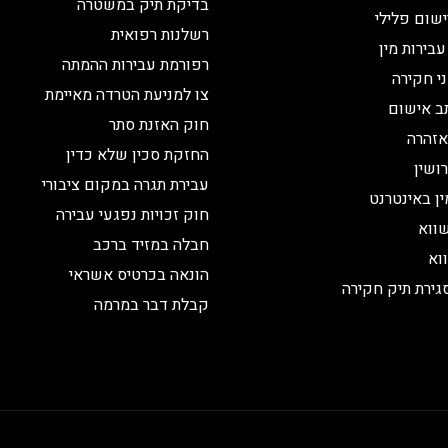
בדיקת תיק במשטרה
שום פלילי
רשלנות רפואית
עבירות מין
רפורמת עבירות ההמתה
ני חקירה
צו למניעת הטרדה מאיימת
ב אישום
חוק האזנת סתר
אזהרה
החזקת סכין שלא כדין
ושין
עבירת תגרה במקום ציבורי
ין באינטרנט
חוק זכויות נפגעי עבירה
ווא
חבלה במזיד ברכב
וא
הונאה בכרטיס אשראי
גירת תיק חקירה
קבלת דבר במרמה