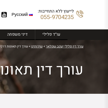
לייעוץ ללא התחייבות:
Русский
055-9704235
עו”ד פלילי
דיני משפחה
עורך דין פלילי יעקב שקלאר
>
שירותינו
>
עורך דין תאונות דרכי
עורך דין תאונו