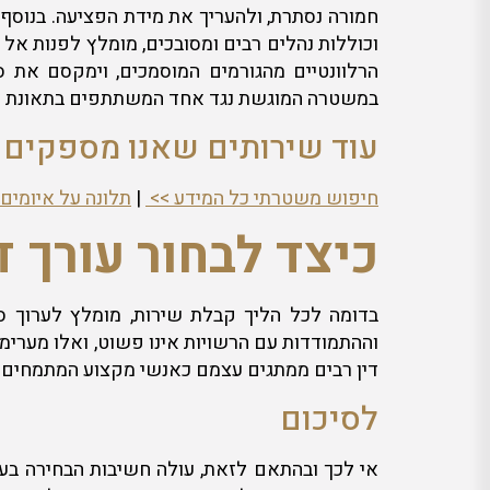
חמורה נסתרת, ולהעריך את מידת הפציעה. בנוסף, 
וכוללות נהלים רבים ומסובכים, מומלץ לפנות אל
הרלוונטיים מהגורמים המוסמכים, וימקסם את ס
במשטרה המוגשת נגד אחד המשתתפים בתאונת הד
עוד שירותים שאנו מספקים :
חיפוש משטרתי כל המידע >>
|
תלונה על איומים
כיצד לבחור עורך ד
בדומה לכל הליך קבלת שירות, מומלץ לערוך סקר
וההתמודדות עם הרשויות אינו פשוט, ואלו מערימו
דין רבים ממתגים עצמם כאנשי מקצוע המתמחים ב
לסיכום
אי לכך ובהתאם לזאת, עולה חשיבות הבחירה בעור