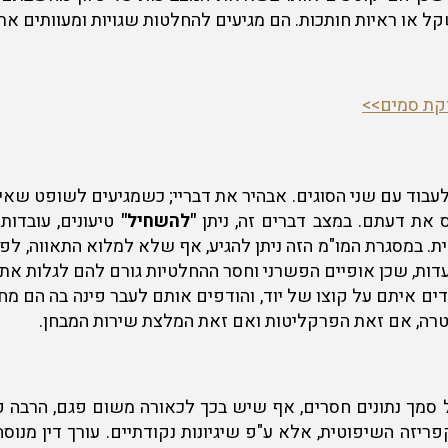
קל או ראיות חותכות. הם מגיעים להחלטות שגויות ומעוותים את 
זקת סמים>>
 לעבוד עם שני הסוגים. אבהיר את דבריי; כשמגיעים לשופט שאינ
 את דעתם. במצב דברים זה, ניתן
"להשחיל"
טיעונים, עובדות
 במסגרת המו"מ הזה ניתן להגיע, אף שלא למלוא התאווה, לפחות
עדות, שכן אופיים הפשרני וחסר ההחלטיות גורם להם לגלות את
ים איתם על קוצו של יוד, והודפים אותם לעבר פינה בה הם מח
רה, אם זאת הפרקליטות ואם זאת המלצת שירות המבחן.
סמך נתונים חסרים, אף שיש בכך לכאורה משום פגם, הרבה 
ריזה השיפוטית, אלא ע"פ שיגיונות נקודתיים. עורך דין מנוס