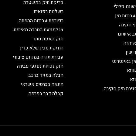
בדיקת תיק במשטרה
שום פלילי
רשלנות רפואית
עבירות מין
רפורמת עבירות ההמתה
ני חקירה
צו למניעת הטרדה מאיימת
ב אישום
חוק האזנת סתר
אזהרה
החזקת סכין שלא כדין
ושין
עבירת תגרה במקום ציבורי
ין באינטרנט
חוק זכויות נפגעי עבירה
ווא
חבלה במזיד ברכב
וא
הונאה בכרטיס אשראי
גירת תיק חקירה
קבלת דבר במרמה