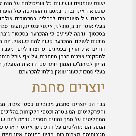
ישנם שופטים שעושים כל שביכולתם על מנת להי
שכנראה אינו נבדק במסגרת ההחלטה של הועדה ל
בבואם של השופטים להחליט בסכסוכים שלפניהם
בעלי אופי חביב, סובלני, אינטליגנטיים, ונעימי ס
בסכסוך. נדמה לעיתים כי ההכרעה בסכסוך גוב
מוכנים לשלם. ההכרעה קשה להם כשאול. הם מש
דוחים את הדיון בעניינים פרוצדורליים, מעב
לתסקירי שירות מבחן מיותרים, על אף שכל הנתו
הדיון לביהמ"ש הנמוך יותר עם הוראות הפעלה, 
בעלי סמכות כעוגן שאין בילתו להכרעתם.
יוצרים סחבת
בכך הם יוצרים סחבת, מבזבזים כספי ציבור, מב
והפרקליטים, המשטרה וכספי הלקוחות בהליכים א
המחליטים על סמך נתונים חסרים. נדמה להם שהב
המנה. הם מחליטים על רקע נתון איזוטרי או טי
תגובותיהם קצרות רוח, הדיון בפניהם אינו נע