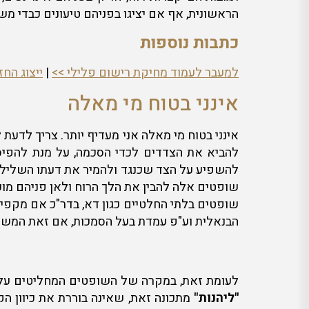
הראשונית, אף אם יציגו בפניהם טיעונים כבדי מש
כתבות נוספות
למעבר לעמוד מחיקת רישום פלילי >>
|
ייצוג הח
אינני בטוח מי מאלה
אינני בטוח מי מאלה אני מעדיף יותר. צריך לדעת
להביא את הצדדים לכדי הסכמה, על מנת להפיס
להשפיע על הצד שכנגד ולהמיר את דעתו השלילית.
שופטים אלה להבין את הלך הרוח ולאן פניהם מו
שופטים בלתי החלטיים כגון דא, בדר"כ אם מקפיד
הבנאלית וע"פ עמדת בעל הסמכות, אם זאת המשט
לעומת זאת, במקרה של השופטים המחליטים על 
"ליהנות"
מתכונה זאת, שאינה בוררת את כיוון הקפ