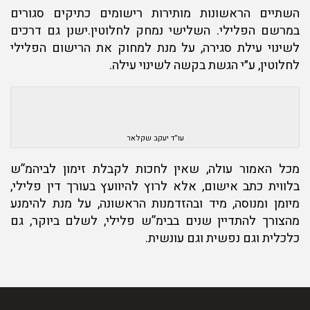
השתיים הראשונות מותירות רישומים כתיקים סגורים
במרשם הפלילי. השלישי נמחק לחלוטין.ישנן גם דרכים
לשינוי עילת סגירה, על מנת למחוק את הרישום הפלילי
לחלוטין, ע״י הגשת בקשה לשינוי עילה.
עו”ד יעקב שקלאר
מכל האמור עולה, שאין לחכות לקבלת זימון לביהמ”ש
בלווית כתב אישום, אלא לרוץ להיוועץ בעורך דין פלילי,
מיומן ומנוסה, מיד ובהזדמנות הראשונה, על מנת להימנע
מהצורך להתדיין שנים בבימ”ש פלילי, לשלם ביוקר, גם
כלכלית וגם נפשית וגם עונשית.