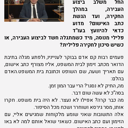
החל משלב ביצוע
העבירה, במהלך
החקירה, ועד הגשת
כתב האישום? מדוע
כדאי להיוועץ בעו"ד
פלילי מנוסה, מיד כשמתגלה חשד לביצוע העבירה, או
כשיש סיכון לחקירה פלילית?
פעמים רבות קם אדם בבוקר לענייניו, ולפתע מגלה בתיבת
הדואר מכתב זימון לבית המשפט, אליו מצורף כתב אישום,
עם תאריך ושעה, שם השופט וכתובת בית המשפט.האדם
בהלם:
מה, התיק לא נסגר? הרי עבר המון זמן.
בסה”כ לא עשה שום דבר.
מה כבר קרה? אפילו לא נעצר. לא היה בית משפט. חקרו
אותו, מסר גירסא ושוחרר ושכח מכל הסיפור.
אלה התשובות שאני שומע מלקוחות שמגיעים אליי, עם
הזימון ועם כתב האישום. כשאני שואל אותם למה לא באו