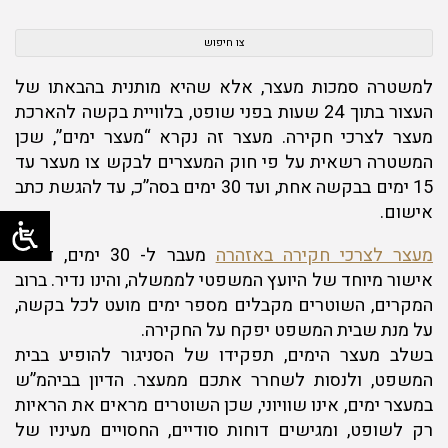
צו חיפוש
למשטרה סמכות מעצר, אלא שהיא מותנית בהבאתו של
העצור בתוך 24 שעות בפני שופט, בלוויית בקשה להארכת
מעצר לצרכי חקירה. מעצר זה נקרא “מעצר ימים”, שכן
המשטרה רשאית על פי חוק המעצרים לבקש צו מעצר עד
15 ימים בבקשה אחת, ועד 30 ימים בסה”כ, עד להגשת כתב
אישום.
מעצר לצרכי חקירה באזהרה
מעבר ל- 30 ימים, דורש
אישור מיוחד של היועץ המשפטי לממשלה, והינו נדיר. ברוב
המקרים, השוטרים מקבלים מספר ימים מועט לכל בקשה,
על מנת שבית המשפט יפקח על החקירה.
בשלב מעצר הימים, תפקידו של הסניגור להופיע בבית
המשפט, ולנסות לשחרר אתכם ממעצר. הדיון בביהמ”ש
במעצר ימים, אינו שוויוני, שכן השוטרים מראים את הראיות
רק לשופט, ומגישים דוחות סודיים, החסויים מעיניו של