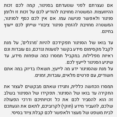
אם נעצרתם לפני שנועדתם בסניגור, קמה לכם זכות
ההיוועצות. המשטרה מחויבת להודיע לכם על זכות זו ולזמן
סניגור ולאפשר פגישה עמו. אם אין לכם כסף לסניגור,
המשטרה מחויבת להזמין סניגור ציבורי שייתן לכם ייעוץ
בחינם.
עד בואו של הסניגור תפקידכם להיות ׳מרגלים׳, על מנת
לקבל מקסימום מידע בקשר לטענות נגדכם, גם עובדות וגם
ראיות מפלילות. במקביל תמסרו כמה שפחות מידע, עד
שיגיע הסניגור לייעץ לכם.
על מנת שהסניגור ידע מה לייעץ, תשאלו בדיוק במה אתם
חשודים, עם פרטים מלאים, עובדות, זמנים.
תמסרו הכחשה כללית, ותגידו שאתם מבקשים לעצור את
החקירה עד בואו של הסניגור. תפקידו של הסניגור בשלב
זה הוא להסביר לכם את כל זכויותיכם ודרכי הפעולה
שלכם, להעביר מידע (חוקי) לקרוביכם, לתאם את הגעתכם
לבית משפט של מעצר ולאפשר לכם קבלת ציוד בסיסי.