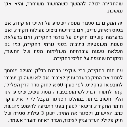
שהחקירה יכולה להמשך כשהחשוד משוחרר, והיא אכן
נמשכת.
זה המקום בו סניגור מנוסה ישפיע על הליכי החקירה, אם
בגיוס ראיות, עדים, אם בדרישת ביצוע פעולות חקירה, ואם
בהערמת קשיים חוקיים על גורמי החקירה, ואם בהעלאת
טענות משפטיות כתובות בפני גורמי החקירה, כמו גם
העלאת טענות עובדתיות משלימות מפיו של החשוד,
וביקורת שוטפת על הליכי החקירה.
עם תום החקירה, הרי שקצין בדרגת רפ”ק ומעלה מוסמך
לסגור את התיק בהעדר עניין לציבור. אם לא עשה כן, יעבירו
לתובע או פרקליט. לפי סעיף 60 א לחוק סדר הדין הפלילי,
קמה לחשוד זכות לשימוע בעבירה מסוג פשע; שימוע הינו
הליך חשוב ביותר, במהלכו הסניגור מקבל לידיו את עיקר
חומר החקירה, ורשאי לטעון בפני התביעה להימנע מהגשת
כתב האישום, ולסגור את התיק. ישנן 3 עילות סגירה של
תיק פלילי: העדר עניין לציבור, העדר ראיות והעדר אשמה.