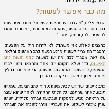
לפני כן, בסמוך לחקירה,
מה כבר אפשר לעשות?
הם שואלים, “מה כבר היה אפשר לעשות? חשבנו שזה שום
דבר, הסברנו שזו טעות, שאנחנו לא אשמים, במשטרה אמרו
לנו שזה כלום, והתיק ניסגר.”
במצבים כאלה, אני משתדל לא לזרות חול על הפצעים,
ומסביר מה צריך לעשות מרגע הגשת כתב האישום והלאה.
עם זאת, אסביר לכם, מה יש לעשות
לפני הגשת כתב
האישום
, כדי שלא תקומו יום אחד ותמצאו זימון לבית
המשפט, כי כשכבר מגיע כתב אישום, הרי שמדובר בהליך
משפטי ארוך ומייגע, גם יקר וגם מסובך.
כתב אישום שהוגש לבית משפט, הוא כתב תביעה, שמגיש
תובע, לאחר שהתמצו כל הליכי החקירה, לאחר שהוא עובר
על הראיות, מגיע למסקנה שבוצעה עבירה פלילית, ושיש
עניין ציבורי לשפוט את העבריין, וניתן להוכיח את העבירה