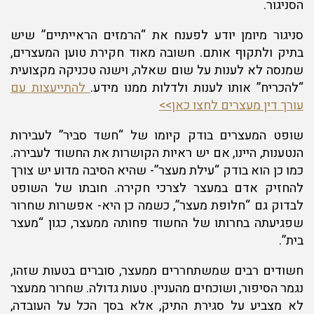
הסניגור.
סניגור מיומן יודע לפענח את “הרמזים הראייתיים” שיש
בתיק ולתקוף אותם. חשובה מאוד חקירת טוען המעצרים,
שמנסה לא לענות על שום שאלה, וישנה טכניקה מקצועית
“להכריח” אותו לענות ולדלות ממנו מידע.
להתייעצות עם
עורך דין מעצרים לחצו כאן>>
שופט המעצרים בודק קיומו של “חשד סביר” לעבירות
הנטענות, היינו, אם יש ראיות הקושרות את החשוד לעבירה.
כמו כן הוא בודק “עילת מעצר”- שהיא הסיבה מדוע יש צורך
להחזיק אדם במעצר לצרכי חקירה. חובתו של השופט
לבדוק גם “חלופת מעצר”, כשמה כן היא- אפשרות שחרור
שפגיעתה בחרותו של החשוד פחותה ממעצר, כגון “מעצר
בית”.
חשודים רבים שמשתחררים ממעצר, סוברים בטעות שזהו,
נגמר הסיפור, ושוכחים מהעניין. טעות גדולה. שחרור ממעצר
לא מצביע על סגירת התיק, אלא בסך הכל על העובדה,