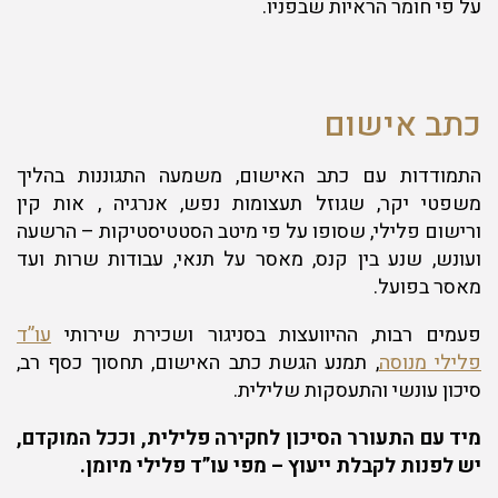
על פי חומר הראיות שבפניו.
כתב אישום
התמודדות עם כתב האישום, משמעה התגוננות בהליך
משפטי יקר, שגוזל תעצומות נפש, אנרגיה , אות קין
ורישום פלילי, שסופו על פי מיטב הסטטיסטיקות – הרשעה
ועונש, שנע בין קנס, מאסר על תנאי, עבודות שרות ועד
מאסר בפועל.
פעמים רבות, ההיוועצות בסניגור ושכירת שירותי
עו”ד
פלילי מנוסה
, תמנע הגשת כתב האישום, תחסוך כסף רב,
סיכון עונשי והתעסקות שלילית.
מיד עם התעורר הסיכון לחקירה פלילית, וככל המוקדם,
יש לפנות לקבלת ייעוץ – מפי עו”ד פלילי מיומן.