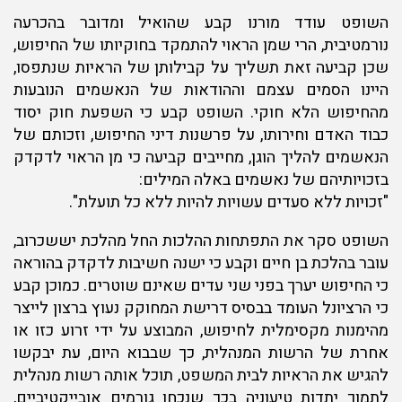
השופט עודד מורנו קבע שהואיל ומדובר בהכרעה
נורמטיבית, הרי שמן הראוי להתמקד בחוקיותו של החיפוש,
שכן קביעה זאת תשליך על קבילותן של הראיות שנתפסו,
היינו הסמים עצמם וההודאות של הנאשמים הנובעות
מהחיפוש הלא חוקי. השופט קבע כי השפעת חוק יסוד
כבוד האדם וחירותו, על פרשנות דיני החיפוש, וזכותם של
הנאשמים להליך הוגן, מחייבים קביעה כי מן הראוי לדקדק
בזכויותיהם של נאשמים באלה המילים:
"זכויות ללא סעדים עשויות להיות ללא כל תועלת".
השופט סקר את התפתחות ההלכות החל מהלכת יששכרוב,
עובר בהלכת בן חיים וקבע כי ישנה חשיבות לדקדק בהוראה
כי החיפוש יערך בפני שני עדים שאינם שוטרים. כמוכן קבע
כי הרציונל העומד בבסיס דרישת המחוקק נעוץ ברצון לייצר
מהימנות מקסימלית לחיפוש, המבוצע על ידי זרוע כזו או
אחרת של הרשות המנהלית, כך שבבוא היום, עת יבקשו
להגיש את הראיות לבית המשפט, תוכל אותה רשות מנהלית
לתמוך יתדות טיעוניה בכך שנכחו גורמים אובייקטיביים,