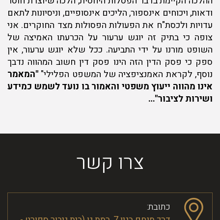
ההלכה הקיימת בדבר הפסלות היחסית, הלכה שיוצרת חוסר
ודאות, ויכוחים אינספור, הליכים אינסופיים, וניסיונות לתאם
עדויות ולכסת"ח את הפעולות הפסולות מצד החוקרים. אני
צופה כי בתיק זה יוגש ערעור על הכרעתו האמיצה של
השופט מורנו על ידי התביעה. ככל שלא יוגש ערעור, אין
ספק כי פסק הדין הזה הינו פסק דין חשוב המהווה נדבך
נוסף, לקראת האמנציפציה של המשפט הפלילי"
"המאמר
אינו מהווה ייעוץ משפטי והאמור בו נועד לשמש כמידע
ושירות לציבור"…
צרו קשר
כתובת:
דרך מנחם בגין 7, רמת גן (בית גיבור ספורט -