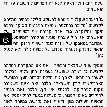
שלא הובאו ולו ראיות לכאורה המחייבות תשובה על ידי
הנאשמים.
עו"ד יעקב שקלאר, מומחה למשפט פלילי, מבהיר ומתייחס
לפרשה: "מדובר בהחלטה אמיצה המביאה פסיקה רחבת
היקף, והלוקחת צעד אחד קדימה את זכויותיהם של
הנאשמים אל מול עוצמת מנגנון החקירה והמשפט. ככל
שמדובר במאבקו של אזרח כנגד רשויות החוק, הרי שמן
הראוי לדקדק ולעמוד מקרוב על זכויות אלה ולא לנגוס
בהן".
מוסיף עו"ד שקלאר ומבהיר: " אט אט מתקדמת המדינה
לקביעה כי ראיות שהושגו בעבירה, הינן בלתי קבילות.
לטעמי מן הראוי לאמץ את הלכת ״פירות העץ המורעל״
האמריקאית לדין הישראלי. הלכה זאת אינה משאירה
מקום למחלוקת ולהליכי אין קץ. הלכה זאת תבהיר
לחוקרים באופן קטגורי, כי פעולות בניגוד לחוק יפסלו את
הראיות העולות מהן. ודאות זאת נדרשת במיוחד לאור