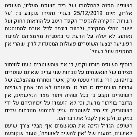
השופט הפנה להחלטתו של בית משפט העליון, השופט
אלרון, מיום 25/12/2019 בעניין נתניהו שקבע כי: "על
רשויות החקירה להקפיד הקפד היטב על הוראות החוק ועל
ישום נוהלי החקירה, ולהוות דוגמה לכל אזרח להתנהגות
נאותה. לא יעלה על הדעת כי במסגרת מאמציהם למיגור
הפשיעה יבצעו השוטרים פעולות המנוגדות לדין, שהרי אין
מתקנים עוול בעוול".
הוסיף השופט מורנו וקבע, כי אף שהשוטרים טענו לוויתור
מצידם של הנאשמים על נוכחות שני עדים שאינם שוטרים
בחיפוש, הרי שזוהי טענת סרק, אשר נסתרת מההצלבה של
עדויות השוטרים זו מול זו. השופט לא נתן אמון בעדויות
השוטרים וקבע כי ככל שהיה ויתור מצד הנאשמים, אין
מדובר בוויתור מדעת, וכי לא הועמדו על זכויותיהם על ידי
השוטרים, וכי היה לשוטרים עניין להימנע מנוכחות עדים
במקום, ולכן אין לקבל את דבריהם.
השופט הגדיל וזיכה את הנאשמים אף מבלי צורך שיענו
לאישום, בטענה של ״אין להשיב לאשמה", טענה שקובעת