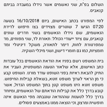
השלום בפ"ת, שני נאשמים אשר גידלו במעבדה בביתם
קנאביס.
לפי המפורט בכתב האישום, ביום 16/10/2018 בשעה
07:20 הגיעו 7 שוטרים מצוידים בצו חיפוש לדירת
הנאשמים, שם גידלו הנאשמים בשני חדרים שונים
קנאביס, עם ציוד ייעודי הכולל: תאורת לד, שני מפוחים, מד
טמפרטורת לחות, דימר לתאורה, משקל דיגיטלי ומד
חומציות, כמו גם חומרי דישון, ושני מיכלי השקיה.
בית המשפט רשם בפניו את הודאת הנאשמים בכל עובדות
כתב האישום, אלא שלאור הטענה המשפטית, העביר את
התיק להבאת ראיות בפני השופט עודד מורנו. השופט קבע
כי מן הראוי לערוך משפט זוטא, בשאלת קבילות החיפוש.
משפט זוטא הינו משפט קטן בתוך המשפט הגדול, אשר
קובע בדרך כלל את קבילות הודאתם של הנאשמים, ומיוחד
בדרך כלל לטענות שההודאה שנגבתה מפי הנאשם אינה
חופשית ומרצון, וכי הוצאה ממנו באמצעים פסולים.