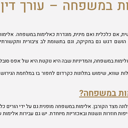
ות במשפחה – עורך דין
ית, אם כלכלית ואם מינית, מוגדרת כאלימות במשפחה. אלימו
ה. ב -20 שנים האחרונות הושם דגש גם בחקיקה, וגם בתשומת לב ציבורית
ימות במשפחה, והמדיניות שבה היא נוקטת היא של אפס סובלנות
לות שווא, שימוש בתלונות כקרדום לחפור בו במלחמת הגירושין
מות במשפחה?
ה מצד הקורבן. אלימות במשפחה מופנית גם על ידי הורים כלפ
פות חוזרות ונשנות ובאכזריות מיוחדת. יש גם עבירות אלימות