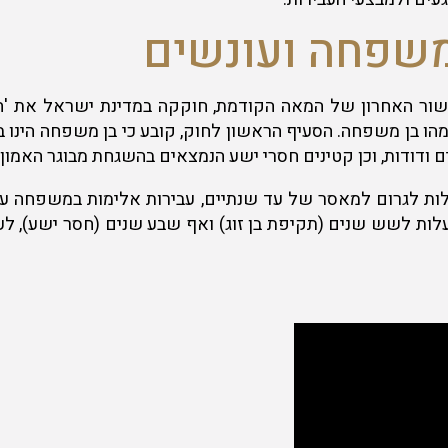
במשפחה ועונשים
שור האחרון של המאה הקודמת, חוקקה במדינת ישראל את 'ח
ן משפחה. הסעיף הראשון לחוק, קובע כי בן משפחה הינו בן זוג נ
דים ודודות, וכן קטינים חסרי ישע הנמצאים בהשגחת מבוגר האמון 
ולות לגרום למאסר של עד שנתיים, עבירות אלימות במשפחה ע
עלות לשש שנים (תקיפת בן זוג) ואף שבע שנים (חסר ישע), 