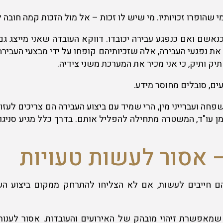
שהופרו זכויותיו. מי שיש לו זכות – אל מול הזכות קמה חובה 
כנאשם ואם כנפגע עבירה יכובדו. דווקא העובדה שאני מייצג 
 את נפגעי העבירה, אלה שזכיותיהם קופחו על ידי מבצעי העבי
יק ותיק, כי אני מכיר את המערכת משני צידיה.
ים, סובלים מחוסר מידע.
שפחה ועברייני מין, הרי שמיד עם ביצוע העבירה הם צריכים לע
עו"ד, המשטרה מתחילה להפליל אותם. בדרך כלל מגיע סניגור צ
אסור לעשות טעויות
 חייבים לעשות, אם לא הצליחו להתרחק ממקום ביצוע העביר
מאפשרת זיהוי מובהק של האירועים והעובדות. אסור לענות 