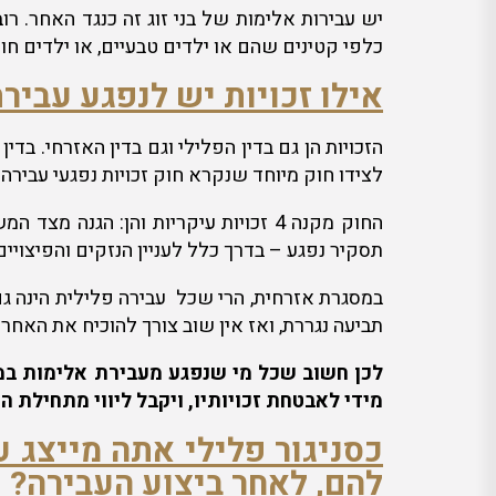
יש עבירות אלימות של בני זוג זה כנגד האחר. רוב
כלפי קטינים שהם או ילדים טבעיים, או ילדים חור
אילו זכויות יש לנפגע עביר
הזכויות הן גם בדין הפלילי וגם בדין האזרחי. בד
לצידו חוק מיוחד שנקרא חוק זכויות נפגעי עבירה.
החוק מקנה 4 זכויות עיקריות והן: הגנה מצד המשטרה, קבלת מידע על ההליך הפלילי, השפעה על ההליך הפלילי
תסקיר נפגע – בדרך כלל לעניין הנזקים והפיצויי
במסגרת אזרחית, הרי שכל עבירה פלילית הינה ג
תביעה נגררת, ואז אין שוב צורך להוכיח את האחרי
לכן חשוב שכל מי שנפגע מעבירת אלימות במש
מידי לאבטחת זכויותיו, ויקבל ליווי מתחילת ה
כסניגור פלילי אתה מייצג 
להם, לאחר ביצוע העבירה?