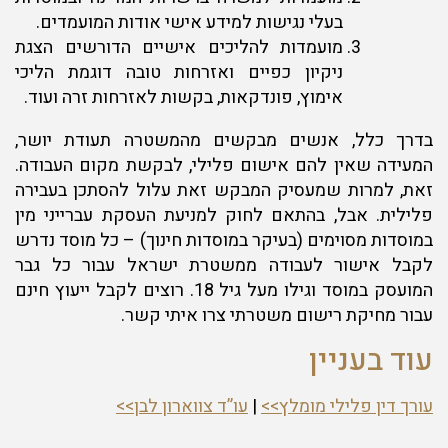
בעלי נגישות למידע אישי אודות המועמדים.
מועמדות להליכים אישיים הדורשים הצגת
ניקיון כפיים ואזרחות טובה דוגמת הליכי
אימוץ, פונדקאות, בקשות לאזרחות זרה ועוד.
בדרך כלל, אנשים מבקשים מהמשטרה תעודת יושר,
המעידה שאין להם אישום פלילי, לבקשת מקום העבודה.
זאת, למרות שמעסיק המבקש זאת עלול להסתכן בעבירה
פלילית. אבל, בהתאם לחוק למניעת העסקת עברייני מין
במוסדות מסוימים (בעיקר במוסדות חינוך) – כל מוסד נדרש
לקבל אישור לעבודה ממשטרת ישראל עבור כל גבר
המועסק במוסד וגילו מעל גיל 18. רוצים לקבל ייעוץ חינם
עבור מחיקת רישום משטרתי צרו איתי קשר.
עוד בעניין
עורך דין פלילי מומלץ>>
|
עו”ד צווארון לבן>>