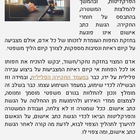
הפרקליטות, ובהמשך
להמלצות המשטרה,
בהתבסס על חומרי
החקירה. הגשת כתב
אישום אינו פוגעת
בחזקת החפות העומדת לזכותו של כל אדם, אולם מצביעה
על קיום ראיות ונסיבות מספקות, לצורך קיום הליך משפטי.
אדם המצוי בחזקת נחקר/חשוד, יבקש להוכיח את חפותו
או לכל הפחות אי קיום ראיות המצביעות על ביצוע עבירה
פלילית על ידו, כבר
במעמד החקירה הפלילית
, ובמידה וזו
הבשילה לכדי שימוע, במעמד השימוע עצמו. כבר בשלב זה
מומלץ ונכון להתלוות בגורם משפטי מוסמך ומנוסה,
לצמצום ממדי האירוע ולהימנעות מן ההחלטה על הגשת
כתב אישום. ככל שמטרה זו לא צלחה, ועבודת המשטרה
והפרקליטות הביאו לכדי הגשת כתב אישום, על הנאשם
להיערך לתהליך הצפוי לבוא, לדעת מה קורה לאחר הגשת
כתב אישום, ומה צפוי לו.