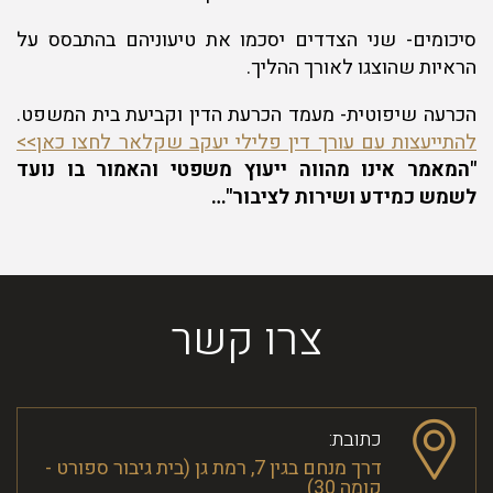
סיכומים- שני הצדדים יסכמו את טיעוניהם בהתבסס על
הראיות שהוצגו לאורך ההליך.
הכרעה שיפוטית- מעמד הכרעת הדין וקביעת בית המשפט.
להתייעצות עם עורך דין פלילי יעקב שקלאר לחצו כאן>>
"המאמר אינו מהווה ייעוץ משפטי והאמור בו נועד
לשמש כמידע ושירות לציבור"…
צרו קשר
כתובת:
דרך מנחם בגין 7, רמת גן (בית גיבור ספורט -
קומה 30)