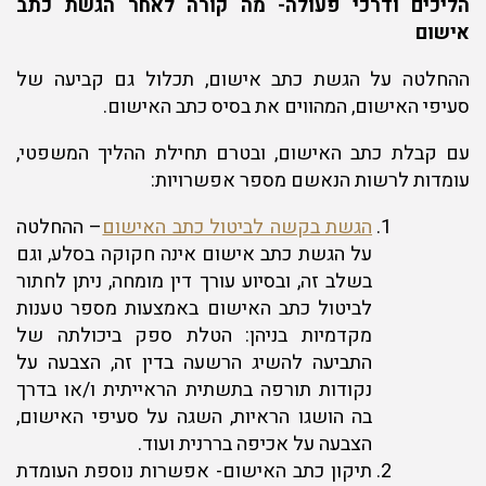
הליכים ודרכי פעולה- מה קורה לאחר הגשת כתב
אישום
ההחלטה על הגשת כתב אישום, תכלול גם קביעה של
סעיפי האישום, המהווים את בסיס כתב האישום.
עם קבלת כתב האישום, ובטרם תחילת ההליך המשפטי,
עומדות לרשות הנאשם מספר אפשרויות:
הגשת בקשה לביטול כתב האישום
– ההחלטה
על הגשת כתב אישום אינה חקוקה בסלע, וגם
בשלב זה, ובסיוע עורך דין מומחה, ניתן לחתור
לביטול כתב האישום באמצעות מספר טענות
מקדמיות בניהן: הטלת ספק ביכולתה של
התביעה להשיג הרשעה בדין זה, הצבעה על
נקודות תורפה בתשתית הראייתית ו/או בדרך
בה הושגו הראיות, השגה על סעיפי האישום,
הצבעה על אכיפה בררנית ועוד.
תיקון כתב האישום- אפשרות נוספת העומדת