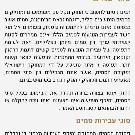
רבים נוטים לחשוב כי החוק מקל עם משתמשים ומחזיקים
בסמים הנחשבים קלים, דוגמת גראס מריחואנה, סמים אשר
בבסיסם אינם גורמים להתמכרות גופנית, ובעומדם אל מול
חשד לעבירות הנוגעות לסמים הללו, אינם ממהרים לפנות
לשירותי עורך דין סמים מיומן בפליליים. זאת לעומת
התפיסה של עבירות הנוגעות לסמים קשים דוגמת הרואין
וקוקאין, הידועים כגורמי התמכרות ותופעות לוואי קשות
יותר. תפיסה זו אינה נתמכת על ידי המחוקק הישראלי
ופקודת הסמים, אשר אינם מבדילים בין סוגי הסמים,
מאפייני התמכרות והיקף הנזק הנגרם בשימוש בגינם.
החוק אוסר בצורה ברורה ונהירה את השימוש בכלל סוגי
הסמים, והיקף הענישה אינו משתנה ואינו זוכה להקלה או
החמרה בהתאם לסוג הסם האמור.
סוגי עבירות סמים
פקודת הסמים, המחוקק והיקף הענישה הצפוי, כן נבדלים