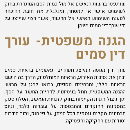
שנתפסו ברשות הנאשם אל מול כמות הסם המוגדרת בחוק
לשימוש אישי או למסחר, ומגלגלת את חובת ההוכחה
לטענת השימוש האישי אל החשוד, אשר רצוי שייוצג על
ידי עורך דין סמים מיומן.
הגנה משפטית- עורך
דין סמים
עורך דין מנוסה המייצג חשודים ונאשמים בראיות סמים
יבחן את נסיבות האירוע, הראיות המוחלטות, הדרך בה הושגו
הראיות הללו, ותבחינים נוספים, בבואו להגן על מרשו.
ההגנה המשפטית תחל בניסיונות לדחיית החשד על הסף,
תוך ניצול הגנות הקיימות בחוק לזכויות הנאשם, הטלת ספק
במסקנות החוקרים והתבססות על עובדות בלבד, וגיוס
תבחינים מקלים נוספים ככל הניתן, על פי חוק, ותוך היכרות
יסודית עם החקיקה והפסיקה.