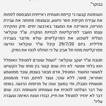
בבוקר”.
השופטת קבעה כי קיימת תשתית ראייתית המבססת לפחות
את עבירת תקיפת חסר הישע, ובעוצמה פחותה את עבירת
ההריגה, והאריכה את המעצר בארבעה ימים. תיק החקירה
עצמו הועבר לפרקליטות לבחינת המקרה. עו”ד שקלאר
הצליח לשכנע את הפרקליטים שלא מדובר בעבירה
פלילית. ביום 29/7/20 קיבל עו״ד שקלאר הודעה
מפרקליטת מחוז תל אביב על כי הוחלט לגנוז את התיק.
תגובת עו״ד יעקב שקלאר: ״העוול שנגרם למטפל האומלל
הוא בלתי אנושי. לא היה שום קשר בין מותו של הקשיש
למעשי החשוד. המטפל, אדם מבוגר בעצמו, עובד ממושמע
ואחראי, פוטר, ללא שכר, נעצר לחינם, הורד מהמטוס,
תנועותיו הוגבלו, וחי במשך שנה על תרופות הרגעה. בסופו
של דבר הצלחנו להוכיח את טענותינו והשמחה רבה. שום
דבר לא יחזיר למטפל את חייו, כבודו ושנת האימה שעברה
עליו״.