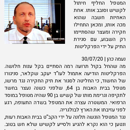
המטפל החליף חיתול
לקשיש וסובב אותו. אחת
האחיות חשבה שהוא
מכה אותו, ומכאן התחילו
חקירה ומעצר שהסתיימו
רק השבוע, עם סגירת
התיק על ידי הפרקליטות
נעמה כהן | 30/07/20
מה שהחל בקול תרועה רמה הסתיים בקל ענות חלושה.
הפרקליטות הודיעה אתמול לעו”ד יעקב שקלאר, סניגורו
של החשוד, כי החליטה לסגור את תיק החקירה נגד מרשו,
מטפל בבית האבות בן 64, שלפני כשנה נעצר בחשד
לתקיפה וגרימת מותו של קשיש בן 90 שהיה מטופל במוסד
הרפואי. המשטרה עצרה את המטפל בשדה התעופה, רגע
לפני עזיבתו את הארץ לבולגריה.
נגד המטפל הוגשה תלונה על ידי הקב”ט בבית האבות רעות,
ונטען כי הוא נקרא להגיע ולסייע לקשיש שלא חש בטוב.