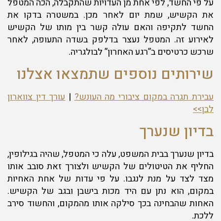
על פי החשד, לפי אחת מן העדויות שהתקבלה, הכה המטפל
את הקשיש, שמת יום לאחר מכן. במשטרה בדקו את
החשד לתקיפה והאם עולה קשר בין מותו של הקשיש
לאירוע זה. המטפל נעצר בדלפק בשדה התעופה, לאחר
שרכש כרטיסים ב”רגע האחרון” לבולגריה.
שירותים נוספים שתמצאו אצלנו
עבירת תגרה במקום ציבורי מה העונש?
|
עורך דין צווארון
לבן>>
בדיון שנערך
בדיון שנערך בבית המשפט, עלה כי המטפל, שהיה בגילופין,
החליף את הטיטולים של הקשיש ולצורך זאת סובב אותו
מצד לצד על מנת לנגבו. על פי עדות של אחת האחיות
במקום, הוא נתן עם היד מכות בישבן ובגב של הקשיש.
האחות שהבחינה בכך סילקה אותו מהמקום, והחשוד סירב
ללכת.