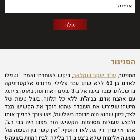
הסניגור
הסניגור,
עו”ד יעקב שקלאר
, ביקש לשחררו ואמר: “נטפלו
לאדם בן 63 ללא שום עבר פלילי. מהנדס אלקטרוניקה
בהשכלתו. עובד בישראל ב-3 שנים האחרונות באופן צייתני,
עם אהבת אדם, בביה”ח, ללא כל תלונה. בשל טעות של
מישהו שפירש את העובדה שהוא הופך את הקשיש מצד
לצד, כיוון שהוא היה מכוסה בשלשול, ויש צורך להפוך אותו
ולבצע פעולות מסוימות. הקשיש הזה מצבו היה בכי רע”,
אמר אז עורך דין שקלאר והוסיף: “אין קשר בין הטענה של
מעשה אלימות שלא בוצע ב-11 בלילה, לבין המוות בשעה 6