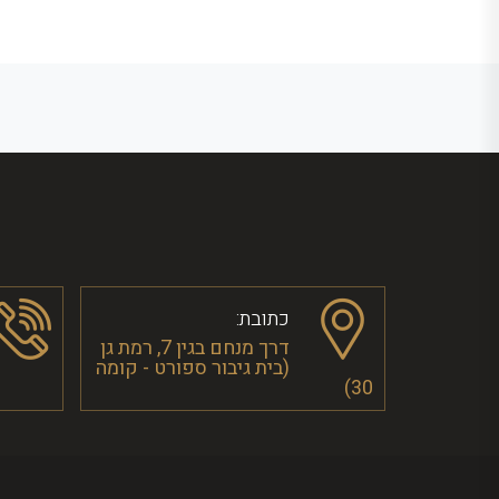
כתובת:
דרך מנחם בגין 7, רמת גן
(בית גיבור ספורט - קומה
30)