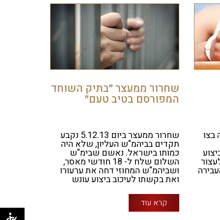
שחרור ממעצר ״בתיק השוחד
המפורסם בטיב טעם״
 בצו
שחרור ממעצר ביום 5.12.13 נקבע
תקדים בביהמ"ש העליון, שלא היה
יצוע
כמותו בישראל. נאשם שבימ"ש
עצור
השלום שלח ל- 18 חודשי מאסר,
עבירה
ושביהמ"ש המחוזי דחה את ערעורו
ואת בקשתו לעיכוב ביצוע עונש
קרא עוד