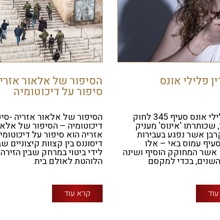
ין פלילי אונס
הסיפור של אלאור אזרי
סיפור על דיכוטומיה
עו"ד פלילי אונס סעיף 345 לחוק
הסיפור של אלאור אזריה -סיפ
 שכותרתו 'אינוס' מעניק
דיכוטומיה – הסיפור של אלאו
רבן אשר נפגע בעבירות
אזריה הוא סיפור על דיכוטומיה
סעיף עמוס באי – אלו
דיסוננס בין קצוות קיצוניים ש
 אשר המחוקק הוסיף ושינה
לידי ביטוי במרחק שבין הזירה
שנים, בכדי למקסם
הלוהטת לאולם בית
עוד
קרא עוד