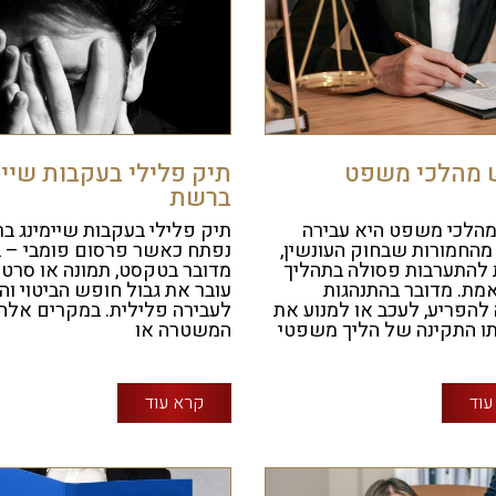
 מהלכי משפט
תיק פלילי בעקבות שיימ
ברשת
הלכי משפט היא עבירה
תיק פלילי בעקבות שיימינג ב
מהחמורות שבחוק העונשין,
נפתח כאשר פרסום פומבי – ב
להתערבות פסולה בתהליך
מדובר בטקסט, תמונה או סרטו
אמת. מדובר בהתנהגות
עובר את גבול חופש הביטוי וה
להפריע, לעכב או למנוע את
לעבירה פלילית. במקרים אלה,
ו התקינה של הליך משפטי
המשטרה או
עוד
קרא עוד