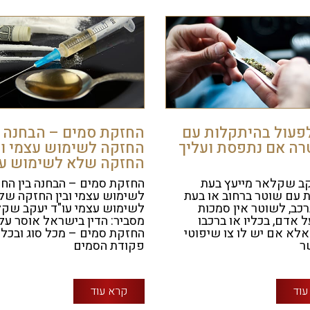
לפעול בהיתקלות עם
החזקת סמים – הבחנה ב
ה אם נתפסת ועליך
החזקה לשימוש עצמי וב
החזקה שלא לשימוש ע
קב שקלאר מייעץ בעת
החזקת סמים – הבחנה בין הח
 עם שוטר ברחוב או בעת
לשימוש עצמי ובין החזקה של
רכב, לשוטר אין סמכות
לשימוש עצמי עו"ד יעקב שק
ל אדם, בכליו או ברכבו
מסביר: הדין בישראל אוסר על
אלא אם יש לו צו שיפוטי
החזקת סמים – מכל סוג ובכל 
ר
פקודת הסמים
עוד
קרא עוד