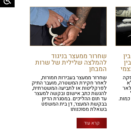
ין
שחרור ממעצר בניגוד
ין
להמלצה שלילית של שרות
צמי
המבחן
זקה
שחרור ממעצר בעבירות חמורות,
א
לאחר חקירת המשטרה, מועבר התיק
לאר
לפרקליטות או לתביעה המשטרתית,
להגשת כתב אישום ובקשה למעצר
כמות.
עד תום ההליכים. במסגרת הדיון
בבקשת המעצר, דן בית המשפט
בשאלת מסוכנותו
קרא עוד