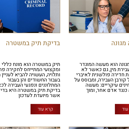
מגונה
בדיקת תיק במשטרה
ונה הוא מעשה המוגדר
תיק במשטרה הוא מונח כללי
בירת מין, גם כאשר לא
ומקצועי המתייחס לחקירה פת
 חדירה פולשנית לאיברי
ותלויה, העשויה להביא לעניין ה
 קורבן העבירה, ומבוסס על
בעבור החשודים והן בעבור
ינים עיקריים: מעשה
המתלוננים ונפגעי העבירה לכא
נגד אדם אחר, ומוך
בדיקת תיק במשטרה היא בדי
אשר מיועדת לעדכון
עוד
קרא עוד