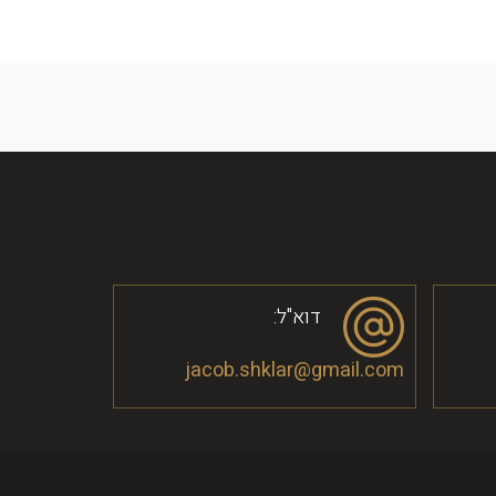
דוא"ל:
jacob.shklar@gmail.com