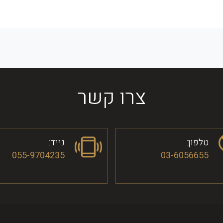
צרו קשר
טלפון:
נייד:
055-9704235
03-6056655