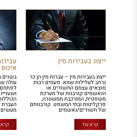
ייצוג בעבירות מין
עבירות
אינוס
ייצוג בעבירות מין – עברות מין הן כר
בשנים ה
נרחב לעלילות שווא. פעמים רבות
עולה של
מוצאים עצמם החשודים או
לפתחם 
הנאשמים קורבנות של מערכת
ושעניינ
משפטית, המורכבת ממשטרה,
הכוללות
פרקליטות ובתי המשפט. קורבנותם
העברת ח
של חשודים/נאשמים
מעשים מ
קרא עוד
קרא 