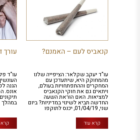
קנאביס לעם – האמנם?
עורך ד
עו"ד יעקב שקלאר: הציפייה שלנו
מהמחוקק היא, שיתעדכן עם
העונשין,
המחקרים וההתפתחויות בעולם,
הגנה לק
ויתאים גם את חוקי הקנאביס
אונס. ה
למציאות. האם הוראת השעה
תיקונים
החדשה תביא לשינוי במדיניות? ביום
במהלך ה
שני, 01/04/19, יכנס לתוקפו
קרא עוד
קרא 