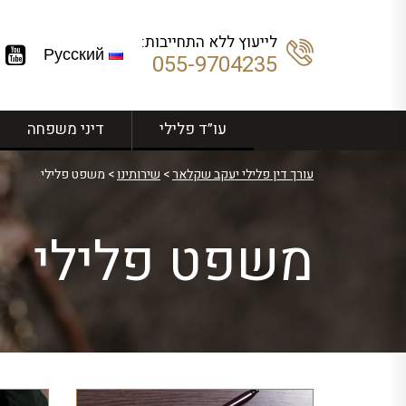
לייעוץ ללא התחייבות:
Русский
055-9704235
עו”ד פלילי
דיני משפחה
עורך דין פלילי יעקב שקלאר
>
שירותינו
>
משפט פלילי
משפט פלילי