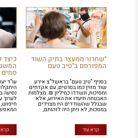
"שחרור ממעצר בתיק השוד
כיצד 
המפורסם ב"טיב טעם
המשטר
סמים
בסניף "טיב טעם" בראשל"צ אירע
עו"ד יע
שוד מזוין כמו בסרטים, עם אקדחים
היתקלות
ומסיכות, ונשדדו כמיליון ₪. מצלמות
נסיעה ב
האבטחה תיעדו את האירוע, אלא
לערוך ע
שבגלל שהשודדים היו מצוידים
חיפוש, 
במסכות, לא ניתן היה לזהותם,
המאפש
קרא עוד
קרא 