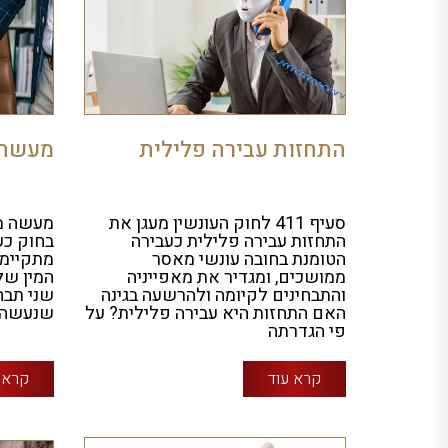
התחזות עבירה פלילית
מעשה 
סעיף 411 לחוק העונשין מעגן את
מעשה מג
התחזות עבירה פלילית כעבירה
בחוק כע
הטומנת בחובה עונשי מאסר
מתקיימת
ממושכים, ומגדיר את מאפייניה
המין של
והתבחינים לקיומה ולהרשעה בגינה
שני תבח
האם התחזות היא עבירה פלילית? על
שנעשה כ
פי הגדרתה
קרא עוד
קרא 